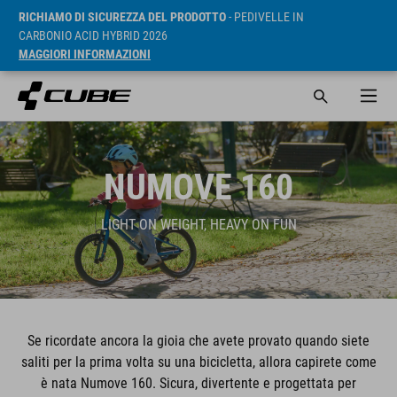
RICHIAMO DI SICUREZZA DEL PRODOTTO
- PEDIVELLE IN
CARBONIO ACID HYBRID 2026
MAGGIORI INFORMAZIONI
NUMOVE 160
LIGHT ON WEIGHT, HEAVY ON FUN
Se ricordate ancora la gioia che avete provato quando siete
saliti per la prima volta su una bicicletta, allora capirete come
è nata Numove 160. Sicura, divertente e progettata per