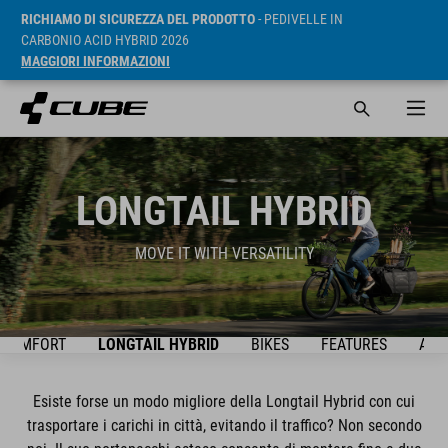
RICHIAMO DI SICUREZZA DEL PRODOTTO
- PEDIVELLE IN
CARBONIO ACID HYBRID 2026
MAGGIORI INFORMAZIONI
LONGTAIL HYBRID
MOVE IT WITH VERSATILITY
D COMFORT
LONGTAIL HYBRID
BIKES
FEATURES
ACC
Esiste forse un modo migliore della Longtail Hybrid con cui
trasportare i carichi in città, evitando il traffico? Non secondo