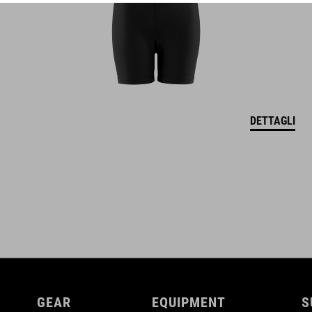
chiusura a cricchetto imbottita per il mento
concetto Natural Fit
finitura lucida
DETTAGLI
GEAR
EQUIPMENT
S