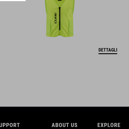
PESO
226 g (con visiera)
DETTAGLI
DOWNLOADS
CUBE_Casco_Manuale
( PDF 1.50 MB )
UPPORT
ABOUT US
EXPLORE