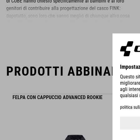
di CUBE hanno chiesto specificamente ai bambini e ai loro
genitori di contribuire alla progettazione del casco FINK:
dopotutto, sono loro che sanno meglio di chiunque altro cosa
dovrebbe offrire un buon casco. Non c'è modo migliore di
soddisfare le esigenze dei ciclisti junior!
MARCA
PRODOTTI ABBINABILI
Il marchio CUBE comprende prodotti innovativi e di alta
FELPA CON CAPPUCCIO ADVANCED ROOKIE
qualità, sempre basati sui trend attuali. Grazie alla stretta
collaborazione dei progettisti nello sviluppo di accessori e
biciclette, i prodotti sono perfettamente compatibili tra loro e
creano la combinazione ottimale di design, tecnica e usabilità.