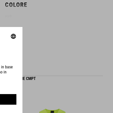
COLORE
pink
MATERIALE
EPS in-mould
MISURA
GILET ROOKIE CMPT
XXS (44-49)
XS (46-51)
S (49-55)