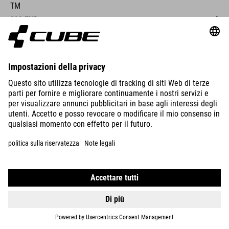
TM
899
EUR
DETTAGLI
REACTION 240
PRO
899
EUR