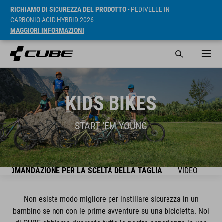
RICHIAMO DI SICUREZZA DEL PRODOTTO
- PEDIVELLE IN
CARBONIO ACID HYBRID 2026
MAGGIORI INFORMAZIONI
KIDS BIKES
START 'EM YOUNG
CCOMANDAZIONE PER LA SCELTA DELLA TAGLIA
VIDEO
SE
Non esiste modo migliore per instillare sicurezza in un
bambino se non con le prime avventure su una bicicletta. Noi