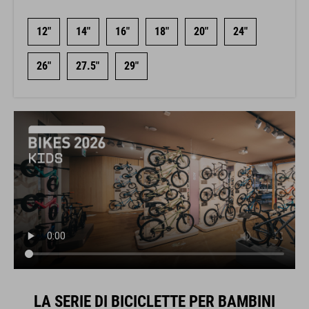
12"
14"
16"
18"
20"
24"
26"
27.5"
29"
LA SERIE DI BICICLETTE PER BAMBINI