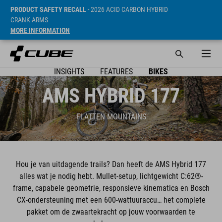
PRODUCT SAFETY RECALL
- 2026 ACID CARBON HYBRID
CRANK ARMS
MORE INFORMATION
INSIGHTS
FEATURES
BIKES
AMS HYBRID 177
FLATTEN MOUNTAINS
Hou je van uitdagende trails? Dan heeft de AMS Hybrid 177
alles wat je nodig hebt. Mullet-setup, lichtgewicht C:62®-
frame, capabele geometrie, responsieve kinematica en Bosch
CX-ondersteuning met een 600-wattuuraccu… het complete
pakket om de zwaartekracht op jouw voorwaarden te