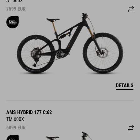
AT 600X
7599
EUR
DETAILS
AMS HYBRID 177 C:62
TM 600X
6099
EUR