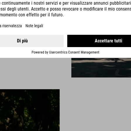
:62
ke carbon frame van ons
-carbon is de Attain C:62 niet
maar ook comfortabel.
IETSEN