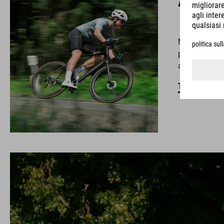
ATTAIN C
Met z’n strak
premium C:62®
alleen snel, 
TOON ALLE F