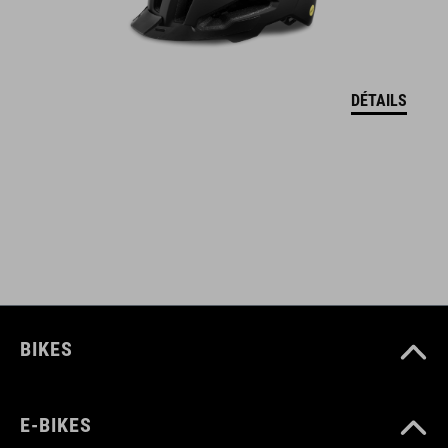
semelle extérieure renforcée adaptée aux pédales
automatiques
indice de rigidité : 5
DÉTAILS
RÉFÉRENCE D'ARTICLE
17148
COULEUR
sand
BIKES
MATÉRIAU
E-BIKES
partie supérieure : PU