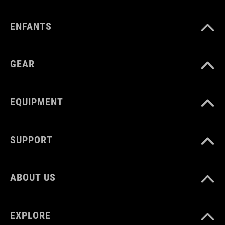
filet
ENFANTS
semelle : EVA
GEAR
caoutchouc
nylon
EQUIPMENT
POIDS
SUPPORT
386 g
ABOUT US
TAILLE
EU 36-48
EXPLORE