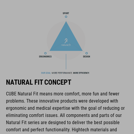
répartition de la pression et un amorti pour un confort tout au
long de la journée, tandis que la fermeture à cadran permet
une entrée rapide et sécurisée. Avec des perforations pour la
ventilation, une tige en PU pour la durabilité et une zone des
orteils renforcée pour la protection, c'est l'ensemble complet
pour une utilisation en extérieur polyvalente.
MARQUE
NATURAL FIT CONCEPT
La marque CUBE est synonyme de produits innovants et de
CUBE Natural Fit means more comfort, more fun and fewer
haute qualité qui sont toujours orientés sur les tendances
problems. These innovative products were developed with
actuelles. Les produits sont parfaitement ajustés les uns aux
ergonomic and medical expertise with the goal of reducing or
autres par la coopération étroite des designers dans le
eliminating comfort issues. All components and parts of our
développement des accessoires et des vélos et engendrent
Natural Fit series are designed to deliver the best possible
ainsi la meilleure combinaison en matière de design, de
comfort and perfect functionality. Hightech materials and
technique et d’utilisabilité.