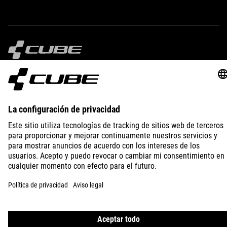
UK 3-12.5
CM 22.5-31.5
IMPRINT
PRIVACY
EU DATA ACT
PRESS
B2B
SPAIN
FRANÇAIS
© 2026
Paramètres de confidentialité