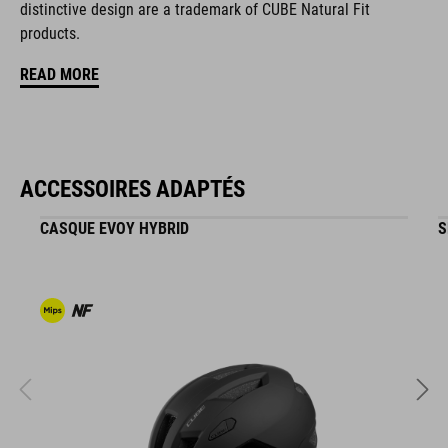
distinctive design are a trademark of CUBE Natural Fit
products.
CARACTÉRISTIQUES
READ MORE
fermeture à disque
forme NF Ergonomics
ACCESSOIRES ADAPTÉS
semelle intérieure NF Ergonomics
CASQUE EVOY HYBRID
S
composé de caoutchouc A-TRACTION
couvre-crampon
tige en PU durable
zone des orteils renforcée
système d'enfilage facile