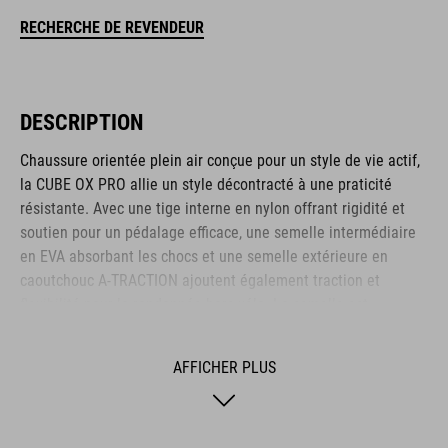
RECHERCHE DE REVENDEUR
DESCRIPTION
Chaussure orientée plein air conçue pour un style de vie actif,
la CUBE OX PRO allie un style décontracté à une praticité
résistante. Avec une tige interne en nylon offrant rigidité et
soutien pour un pédalage efficace, une semelle intermédiaire
en EVA absorbant les chocs et une semelle extérieure en
caoutchouc A-TRACTION ajoutent également traction et
flexibilité pour la randonnée hors vélo. La semelle est
compatible avec les pédales automatiques et est livrée avec
un couvre-crampon, ce qui en fait la chaussure idéale pour une
AFFICHER PLUS
utilisation sur des pédales plates grâce au composé de
caoutchouc super collant utilisé pour la semelle extérieure. La
semelle intérieure NF Ergonomics offre une excellente