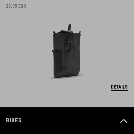
29.95
EUR
DÉTAILS
BIKES