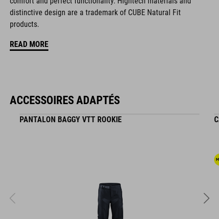
comfort and perfect functionality. Hightech materials and
distinctive design are a trademark of CUBE Natural Fit
NF Ergonomics insole
products.
reinforced toe box
READ MORE
easy pull-on system
A-TRACTION outsole for flat pedals
ACCESSOIRES ADAPTÉS
stiffness index: 3
PANTALON BAGGY VTT ROOKIE
C
RÉFÉRENCE D'ARTICLE
17155
COULEUR