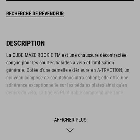
RECHERCHE DE REVENDEUR
DESCRIPTION
La CUBE MAZE ROOKIE TM est une chaussure décontractée
conçue pour les courtes balades à vélo et l'utilisation
générale. Dotée d'une semelle extérieure en A-TRACTION, un
nouveau composé de caoutchouc ultra-collant, elle offre une
adhérence exceptionnelle sur les pédales plates ainsi qu'en
dehors du vélo. La tige en PU durable comprend une zone
d'orteils renforcée pour une meilleure protection, tandis qu'une
semelle intérieure NF Ergonomics assure un excellent amorti
et une répartition de la pression pour plus de confort. Une
AFFICHER PLUS
fermeture à lacets classique complète l'apparence discrète et
décontractée.