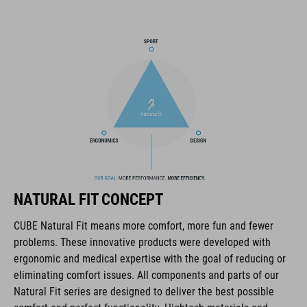
MARQUE
La marque CUBE est synonyme de produits innovants et de
haute qualité qui sont toujours orientés sur les tendances
actuelles. Les produits sont parfaitement ajustés les uns aux
autres par la coopération étroite des designers dans le
développement des accessoires et des vélos et engendrent
ainsi la meilleure combinaison en matière de design, de
NATURAL FIT CONCEPT
technique et d’utilisabilité.
CUBE Natural Fit means more comfort, more fun and fewer
problems. These innovative products were developed with
CARACTÉRISTIQUES
ergonomic and medical expertise with the goal of reducing or
eliminating comfort issues. All components and parts of our
lace fastening
Natural Fit series are designed to deliver the best possible
NF Ergonomics last