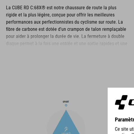
La CUBE RD C:68X® est notre chaussure de route la plus
rigide et la plus légère, conçue pour offrir les meilleures
performances aux perfectionnistes du cyclisme sur route. La
fibre de carbone est dotée d'un crampon de talon remplaçable
pour aider à prolonger la durée de vie. La fermeture à double
disque permet à la fois une entrée et une sortie rapides et une
fermeture extrêmement sécurisée, renforcée par une couche
d'enveloppement Dyneema® résistante pour une durabilité
même dans les conditions les plus difficiles. La zone des
orteils et le talon sont tous deux renforcés pour une protection
supplémentaire, la tige est perforée pour assurer la ventilation
et une semelle intérieure NF Ergonomics assure le meilleur
amorti et la meilleure répartition de la pression possible pour
un pédalage optimal.
MARQUE