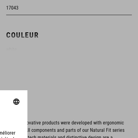
17043
COULEUR
white
MATÉRIAU
partie supérieure : PU
Dyneema®
semelle : Fibre de carbone
ms. These innovative products were developed with ergonomic
fort issues. All components and parts of our Natural Fit series
TPU
tionality. Hightech materials and distinctive design are a