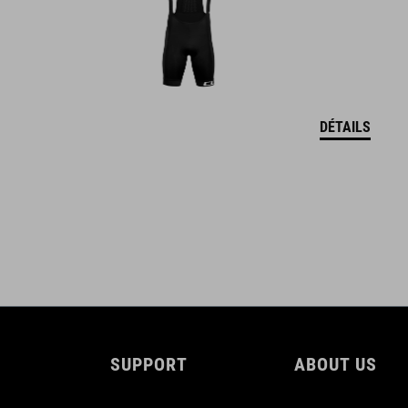
CUBE_Reel-Knob-Disc-Set_Manual_V1-2505
( PDF 4.52 MB )
DÉTAILS
SUPPORT
ABOUT US