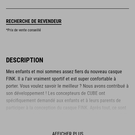
RECHERCHE DE REVENDEUR
*Prix de vente conseillé
DESCRIPTION
Mes enfants et moi sommes assez fiers du nouveau casque
FINK. Il a l'air vraiment sportif et est super confortable à
porter. Vous voulez savoir le meilleur ? Nous avons contribué à
son développement ! Les concepteurs de CUBE ont
spécifiquement demandé aux enfants et à leurs parents de
participer à la conception du casque FINK. Après tout, ce sont
eux qui savent mieux que quiconque ce qu'un bon casque doit
offrir. Répondre aux besoins des jeunes cyclistes n'a jamais
été aussi simple !
AFFICHER PLUS