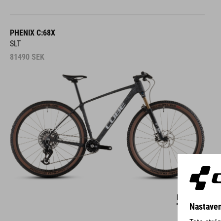
PHENIX C:68X
SLT
81490
SEK
DETAILS