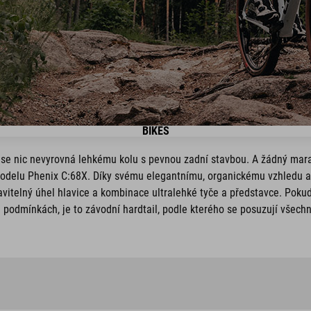
BIKES
e nic nevyrovná lehkému kolu s pevnou zadní stavbou. A žádný mara
elu Phenix C:68X. Díky svému elegantnímu, organickému vzhledu a 
tavitelný úhel hlavice a kombinace ultralehké tyče a představce. Poku
 podmínkách, je to závodní hardtail, podle kterého se posuzují všechn