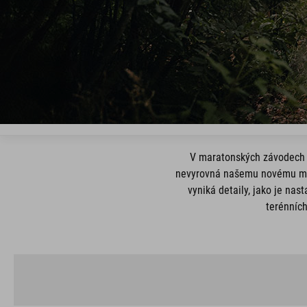
V maratonských závodech s
nevyrovná našemu novému mod
vyniká detaily, jako je nas
terénních