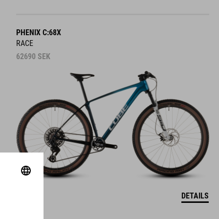
PHENIX C:68X
RACE
62690
SEK
DETAILS