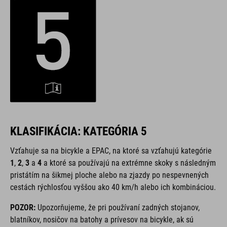
KLASIFIKÁCIA: KATEGÓRIA 5
Vzťahuje sa na bicykle a EPAC,
na ktoré sa vzťahujú kategórie
1
,
2
,
3
a
4
a ktoré sa používajú na extrémne skoky s následným
pristátím na šikmej ploche alebo na zjazdy po nespevnených
cestách rýchlosťou vyššou ako 40 km/h alebo ich kombináciou.
POZOR:
Upozorňujeme, že pri používaní zadných stojanov,
blatníkov, nosičov na batohy a prívesov na bicykle, ak sú