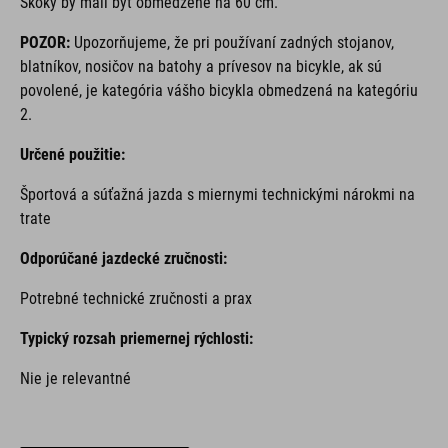
Skoky by mali byť obmedzené na 60 cm.
POZOR:
Upozorňujeme, že pri používaní zadných stojanov,
blatníkov, nosičov na batohy a prívesov na bicykle, ak sú
povolené, je kategória vášho bicykla obmedzená na kategóriu
2.
Určené použitie:
Športová a súťažná jazda s miernymi technickými nárokmi na
trate
Odporúčané jazdecké zručnosti:
Potrebné technické zručnosti a prax
Typický rozsah priemernej rýchlosti:
Nie je relevantné