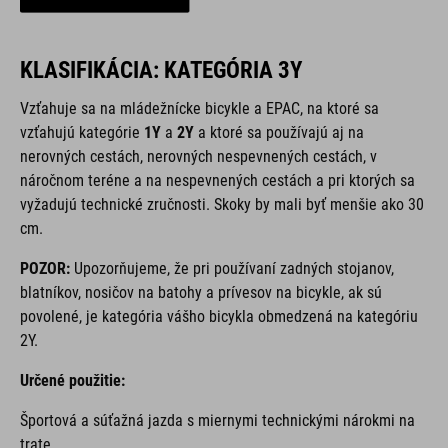
KLASIFIKÁCIA: KATEGÓRIA 3Y
Vzťahuje sa na mládežnícke bicykle a EPAC, na ktoré sa
vzťahujú kategórie
1Y
a
2Y
a ktoré sa používajú aj na
nerovných cestách, nerovných nespevnených cestách, v
náročnom teréne a na nespevnených cestách a pri ktorých sa
vyžadujú technické zručnosti. Skoky by mali byť menšie ako 30
cm.
POZOR:
Upozorňujeme, že pri používaní zadných stojanov,
blatníkov, nosičov na batohy a prívesov na bicykle, ak sú
povolené, je kategória vášho bicykla obmedzená na kategóriu
2Y.
Určené použitie:
Športová a súťažná jazda s miernymi technickými nárokmi na
trate