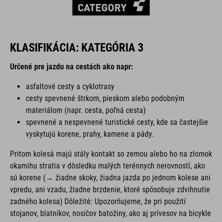
KLASIFIKÁCIA: KATEGÓRIA 3
Určené pre jazdu na cestách ako napr:
asfaltové cesty a cyklotrasy
cesty spevnené štrkom, pieskom alebo podobným
materiálom (napr. cesta, poľná cesta)
spevnené a nespevnené turistické cesty, kde sa častejšie
vyskytujú korene, prahy, kamene a pády.
Pritom kolesá majú stály kontakt so zemou alebo ho na zlomok
okamihu stratia v dôsledku malých terénnych nerovností, ako
sú korene (→ žiadne skoky, žiadna jazda po jednom kolese ani
vpredu, ani vzadu, žiadne brzdenie, ktoré spôsobuje zdvihnutie
zadného kolesa) Dôležité: Upozorňujeme, že pri použití
stojanov, blatníkov, nosičov batožiny, ako aj prívesov na bicykle