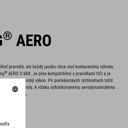
®
G
AERO
pĺňať pravidlá, ale každý jazdec chce mať konkurenčnú výhodu.
®
ing
AERO C:68X. Je plne kompatibilný s pravidlami UCI a je
val aerodynamický výkon. Pri pretekárskych rýchlostiach totiž
ej zlomku sekundy. A vďaka sofistikovanému aerodynamickému
watt vydá viac.