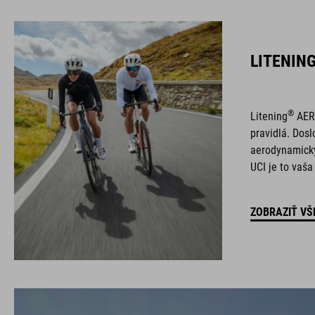
LITENIN
®
Litening
AERO
pravidlá. Dos
aerodynamický
UCI je to vaša
ZOBRAZIŤ VŠ