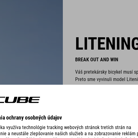
LITENIN
BREAK OUT AND WIN
Váš pretekársky bicykel musí s
Preto sme vyvinuli model Liten
navrhnutý tak, aby uprednostňo
záleží na každom watte a každ
®
profilu modelu Litening
každý 