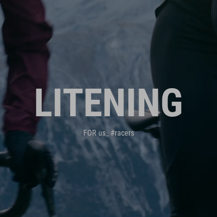
LITENING
FOR us_ #racers