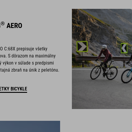
®
G
AERO
 C:68X prepisuje všetky
lova. S dôrazom na maximálny
 výkon v súlade s predpismi
 tajná zbraň na únik z peletónu.
ETKY BICYKLE