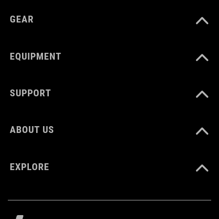
concetto Natural Fit
GEAR
finitura lucida
EQUIPMENT
CODICE ARTICOLO
16251
SUPPORT
COLORE
ABOUT US
pink
EXPLORE
MATERIALE
EPS in-mould