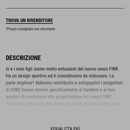
TROVA UN RIVENDITORE
*Prezzo consigliato non vincolante
DESCRIZIONE
Io e i miei figli siamo molto entusiasti del nuovo casco FINK.
Ha un design sportivo ed è comodissimo da indossare. La
parte migliore? Abbiamo contribuito a svilupparlo! I progettisti
di CUBE hanno chiesto specificamente ai bambini e ai loro
genitori di contribuire alla progettazione del casco FINK:
dopotutto, sono loro che sanno meglio di chiunque altro cosa
dovrebbe offrire un buon casco. Non c'è modo migliore di
soddisfare le esigenze dei ciclisti junior!
VISUALIZZA PIÙ