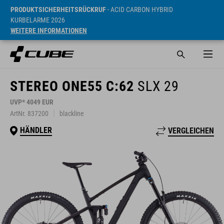
PRODUKTSICHERHEITSRÜCKRUF
- ACID CARBON HYBRID
KURBELARME 2026
WEITERE INFORMATIONEN
STEREO ONE55 C:62
SLX 29
UVP* 4049 EUR
ArtNr. 837200
blackline
HÄNDLER
VERGLEICHEN