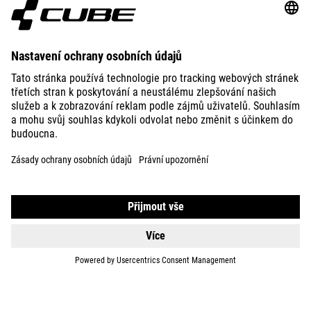
ABOUT US
EXPLORE
IMPRINT
PRIVACY
EU DATA ACT
PRESS
B2B
ESTONIA
ČEŠTINA
© 2026
Nastavení ochrany osobních
údajů