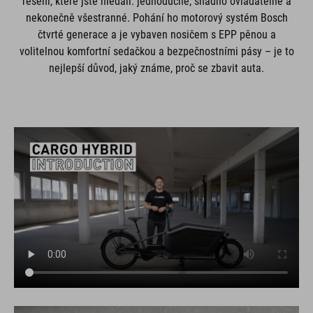
řešení, které jste hledali: jednoduché, snadno ovladatelné a
nekonečně všestranné. Pohání ho motorový systém Bosch
čtvrté generace a je vybaven nosičem s EPP pěnou a
volitelnou komfortní sedačkou a bezpečnostními pásy – je to
nejlepší důvod, jaký známe, proč se zbavit auta.