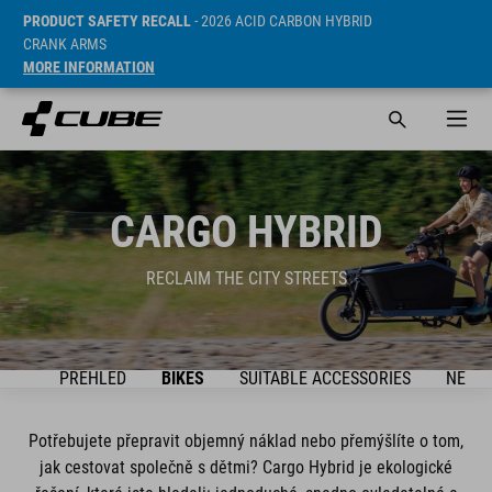
PRODUCT SAFETY RECALL
- 2026 ACID CARBON HYBRID
CRANK ARMS
MORE INFORMATION
CARGO HYBRID
RECLAIM THE CITY STREETS
RES
PŘEHLED
BIKES
SUITABLE ACCESSORIES
NEWS
Potřebujete přepravit objemný náklad nebo přemýšlíte o tom,
jak cestovat společně s dětmi? Cargo Hybrid je ekologické