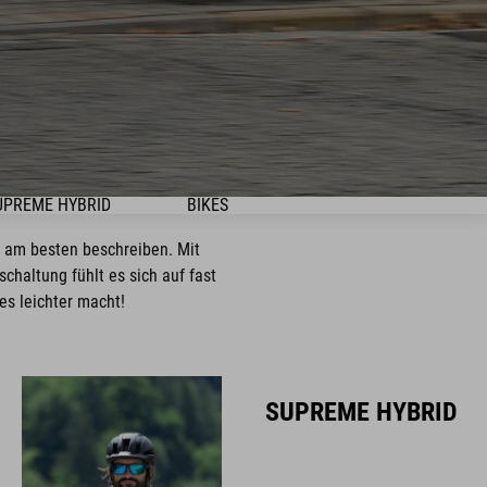
UPREME HYBRID
BIKES
hl am besten beschreiben. Mit
haltung fühlt es sich auf fast
es leichter macht!
SUPREME HYBRID