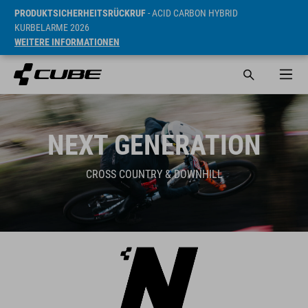
PRODUKTSICHERHEITSRÜCKRUF
- ACID CARBON HYBRID
KURBELARME 2026
WEITERE INFORMATIONEN
NEXT GENERATION
CROSS COUNTRY & DOWNHILL