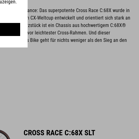
ross-Performance: Das superpotente Cross Race C:68X wurde in
fiathleten im CX-Weltcup entwickelt und orientiert sich stark an
dern. Das Herzstück ist ein Chassis aus hochwertigem C:68X®
t als unser zuvor leichtester Cross-Rahmen. Und dieser
r! Fazit: Dieses Bike geht für nichts weniger als den Sieg an den
CROSS RACE C:68X SLT