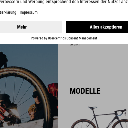
Keine Kompromisse in Sachen C
Zusammenarbeit mit unseren Pro
unseren High-End-Carbonrennrä
Carbon, das 200 g weniger wieg
Unterschied ist deutlich spürba
Start!
MODELLE