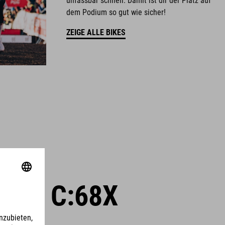
unfassbar schnell. Damit ist dir der Platz auf
dem Podium so gut wie sicher!
ZEIGE ALLE BIKES
ACE C:68X
S