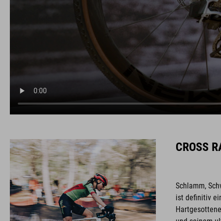
CROSS R
Schlamm, Schw
ist definitiv e
Hartgesottene