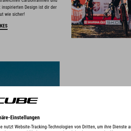
traleichten Carbonrahmen und
 inspirierten Design ist dir der
t wie sicher!
IKES
CROSS R
CYCLOCROSS FOR CHAMPION