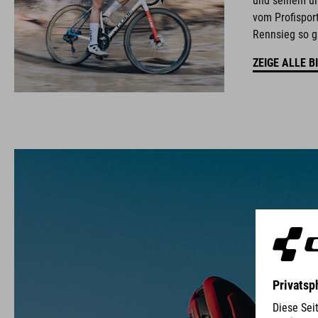
und seinem ul
vom Profisport
Rennsieg so gu
ZEIGE ALLE B