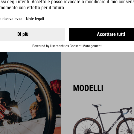
Questa è l’originale. Sviluppata
alla Coppa del mondo di cicloc
di alta gamma, la Cross Race C:
Con il carbonio C:68X® di alta 
"telaio da cross" più leggero, e
per vincere.
MODELLI