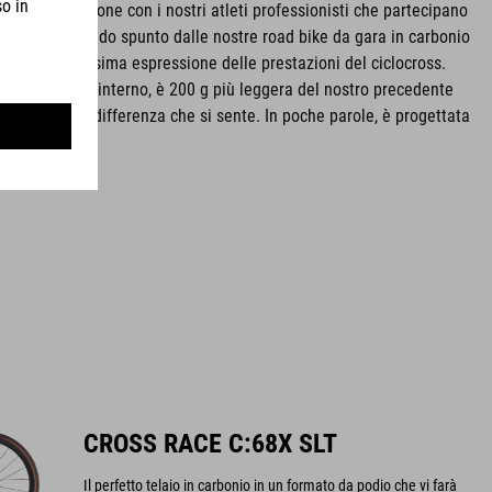
 in collaborazione con i nostri atleti professionisti che partecipano
ross e prendendo spunto dalle nostre road bike da gara in carbonio
68X è la massima espressione delle prestazioni del ciclocross.
qualità al suo interno, è 200 g più leggera del nostro precedente
 questa è una differenza che si sente. In poche parole, è progettata
CROSS RACE C:68X SLT
Il perfetto telaio in carbonio in un formato da podio che vi farà