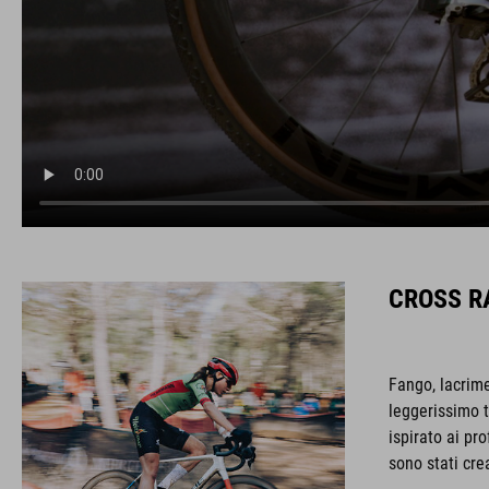
CROSS R
Fango, lacrime
leggerissimo t
ispirato ai pr
sono stati cre