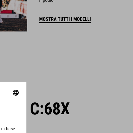
il podio.
MOSTRA TUTTI I MODELLI
ACE C:68X
S