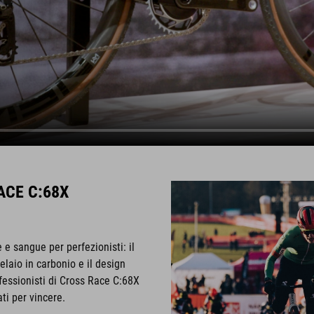
ACE C:68X
 e sangue per perfezionisti: il
elaio in carbonio e il design
ofessionisti di Cross Race C:68X
ati per vincere.