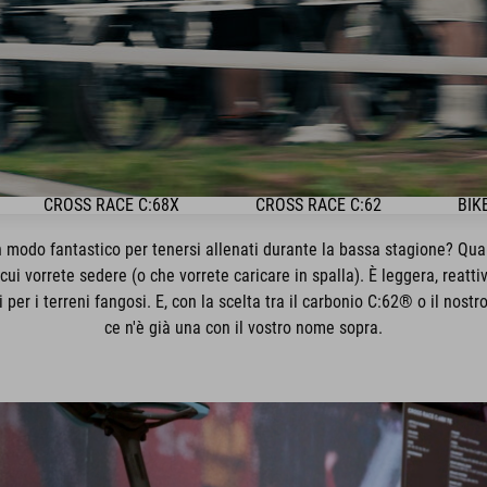
CROSS RACE C:68X
CROSS RACE C:62
BIK
 modo fantastico per tenersi allenati durante la bassa stagione? Qualsi
cui vorrete sedere (o che vorrete caricare in spalla). È leggera, reatti
er i terreni fangosi. E, con la scelta tra il carbonio C:62® o il nostr
ce n'è già una con il vostro nome sopra.