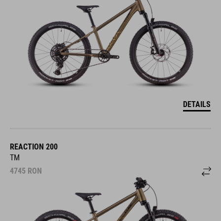
DETAILS
REACTION 200
TM
4745
RON