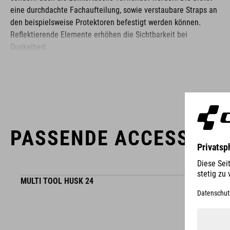
eine durchdachte Fachaufteilung, sowie verstaubare Straps an
den beispielsweise Protektoren befestigt werden können.
Reflektierende Elemente erhöhen die Sichtbarkeit bei
Dunkelheit.
MARKE
PASSENDE ACCESSOIR
Zu der Marke ACID gehört hochwertiges Fahrradzubehör und
Fahrradteile. Clevere Details, hohe Funktionalität und smarte
Innovationen zeichnen unsere Produkte aus. Dabei bleibt die
MULTI TOOL HUSK 24
Designsprache immer klar, puristisch, funktionsorientiert und
einzigartig.