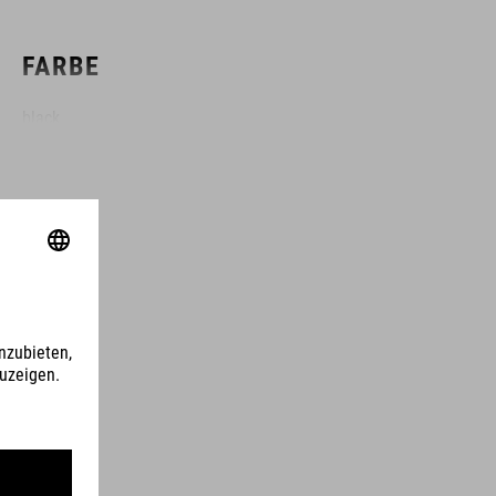
FARBE
black
GEWICHT
310 g
MATERIAL
TPU