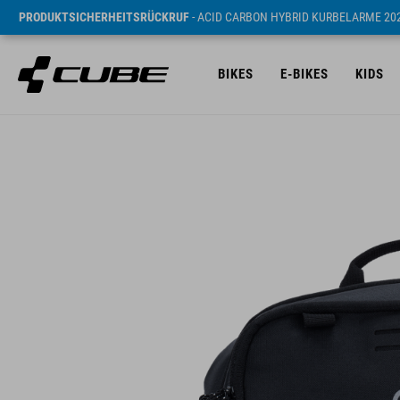
PRODUKTSICHERHEITSRÜCKRUF
- ACID CARBON HYBRID KURBELARME 20
BIKES
E-BIKES
KIDS
UVP* 52 EUR