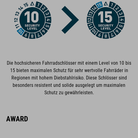
ARTIKELNUMMER
13334
ABMESSUNGEN
(DxL) 8 x 900 mm
Die hochsicheren Fahrradschlösser mit einem Level von 10 bis
15 bieten maximalen Schutz für sehr wertvolle Fahrräder in
Regionen mit hohem Diebstahlrisiko. Diese Schlösser sind
FARBE
besonders resistent und solide ausgelegt um maximalen
Schutz zu gewährleisten.
black
AWARD
GEWICHT
1438 g