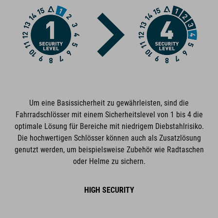
Zu der Marke ACID gehört hochwertiges Fahrradzubehör und
Fahrradteile. Clevere Details, hohe Funktionalität und smarte
Innovationen zeichnen unsere Produkte aus. Dabei bleibt die
Designsprache immer klar, puristisch, funktionsorientiert und
einzigartig.
FEATURES
Um eine Basissicherheit zu gewährleisten, sind die
hochsicherer Scheibenzylinder
Fahrradschlösser mit einem Sicherheitslevel von 1 bis 4 die
optimale Lösung für Bereiche mit niedrigem Diebstahlrisiko.
Kunststoffoberfläche schützt den Rahmen vor Kratzern
Die hochwertigen Schlösser können auch als Zusatzlösung
genutzt werden, um beispielsweise Zubehör wie Radtaschen
ART2 Zertifizierung
oder Helme zu sichern.
Zugelassen von ENRA (nur Deutschland)
HIGH SECURITY
speziell gehärteter Verschlussbolzen