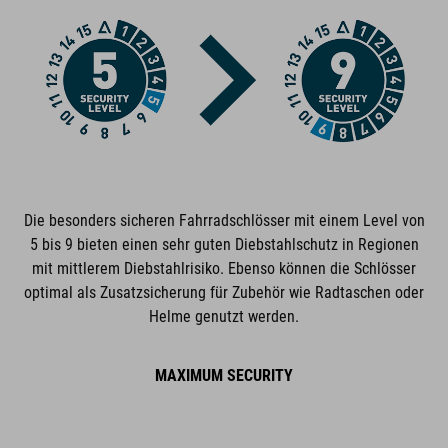
rostfreier Hochleistungsstahl
geprüft auf mechanische Festigkeit
Lockpicking geschützt
Eis-Spray getestet
Sägeschutz
Die besonders sicheren Fahrradschlösser mit einem Level von
abnutzungsresistent
5 bis 9 bieten einen sehr guten Diebstahlschutz in Regionen
mit mittlerem Diebstahlrisiko. Ebenso können die Schlösser
schadstoffarm zertifiziert
optimal als Zusatzsicherung für Zubehör wie Radtaschen oder
Helme genutzt werden.
Halterung mit zusätzlicher Klettverschlussanbringung
zwei M5 Schrauben
MAXIMUM SECURITY
inkl. drei Schlüssel