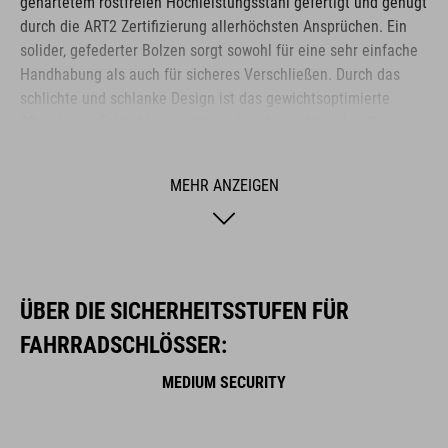
gehärtetem rostfreien Hochleistungsstahl gefertigt und genügt
durch die ART2 Zertifizierung allerhöchsten Ansprüchen. Ein
solider, gefederter Bolzen sorgt sowohl für eine sehr einfache
Handhabung als auch für sicheres Verschließen. Durch das
schlichte und schlanke Design ist das gewichtsoptimierte
90cm lange Faltschloss nicht nur handgerecht und griffig,
sondern passt nahezu an jedes Fahrrad. Der flache Halter mit
seitlicher Öffnung lässt sich mühelos variabel verschrauben
MEHR ANZEIGEN
oder mit rutschfesten Klettverschlüssen befestigen. Das
Schloss hält durch seine besonders hochwertigen Materialien
und die präzise Verarbeitung immensen Aufbruchsversuchen
und extremer Witterung langfristig stand. Der perfekte Schutz
für jede Situation.
ÜBER DIE SICHERHEITSSTUFEN FÜR
FAHRRADSCHLÖSSER:
MARKE
MEDIUM SECURITY