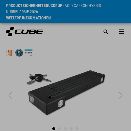
PRODUKTSICHERHEITSRÜCKRUF
- ACID CARBON HYBRID
KURBELARME 2026
WEITERE INFORMATIONEN
UVP* 104 EUR