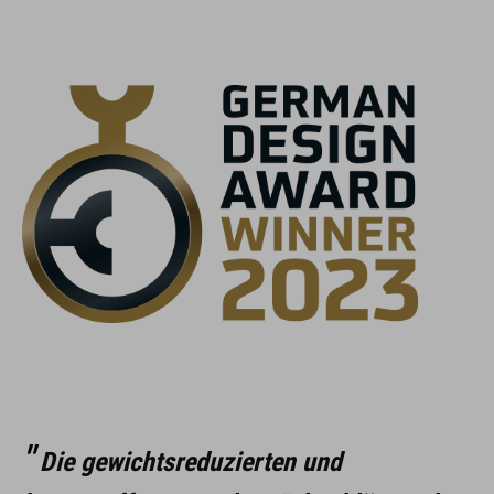
MATERIAL
Stahl, Kunsstoff
DOWNLOADS
ACID_Faltschloss_13334_RIGID 90_Manual
( PDF 686.20 KB )
Die gewichtsreduzierten und