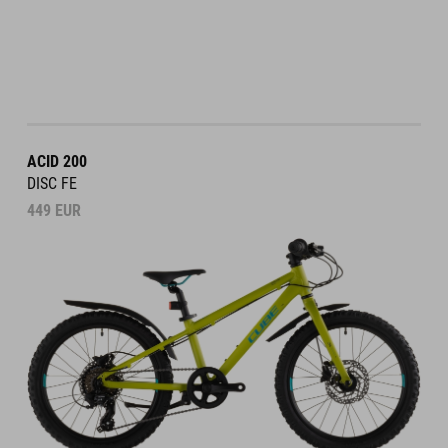
ACID 200
DISC FE
449
EUR