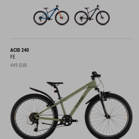
ACID 240
FE
449
EUR