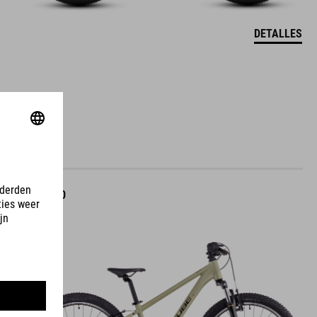
DETALLES
ACID 240
399
EUR