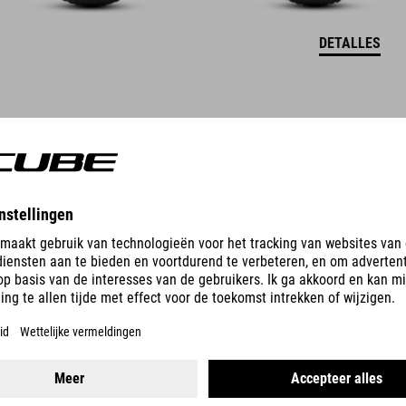
DETALLES
ACID 200
FE
399
EUR