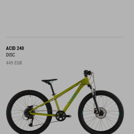
ACID 240
DISC
449
EUR