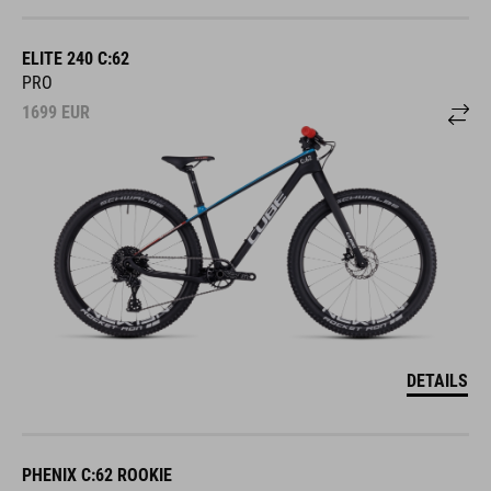
ELITE 240 C:62
PRO
1699
EUR
DETAILS
PHENIX C:62 ROOKIE
SLX