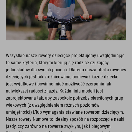
Wszystkie nasze rowery dziecięce projektujemy uwzględniając
te same kryteria, którymi kierują się rodzice szukający
jednośladów dla swoich pociech. Dlatego nasza oferta rowerów
dziecięcych jest tak zróżnicowana, ponieważ każde dziecko
jest wyjątkowe i powinno mieć możliwość czerpania jak
największej radości z jazdy. Każda linia modeli jest
zaprojektowana tak, aby zaspokoić potrzeby określonych grup
wiekowych (z uwzględnieniem różnych poziomów
umiejętności) i/lub wymagania stawiane rowerom dziecięcym.
Nasze rowery Numove to idealny sposób na rozpoczęcie nauki
jazdy, czy zarówno na rowerze zwykłym, jak i biegowym.
Wszystkie nasze modele Acid są skonstruowane tak, aby