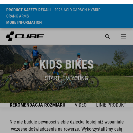
PRODUCT SAFETY RECALL
- 2026 ACID CARBON HYBRID
CRANK ARMS
MORE INFORMATION
KIDS BIKES
START 'EM YOUNG
K
REKOMENDACJA ROZMIARU
VIDEO
LINIE PRODUKTÓW
Nic nie buduje pewności siebie dziecka lepiej niż wspaniałe
wczesne doświadczenia na rowerze. Wykorzystaliśmy całą