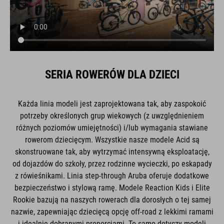
SERIA ROWERÓW DLA DZIECI
Każda linia modeli jest zaprojektowana tak, aby zaspokoić
potrzeby określonych grup wiekowych (z uwzględnieniem
różnych poziomów umiejętności) i/lub wymagania stawiane
rowerom dziecięcym. Wszystkie nasze modele Acid są
skonstruowane tak, aby wytrzymać intensywną eksploatację,
od dojazdów do szkoły, przez rodzinne wycieczki, po eskapady
z rówieśnikami. Linia step-through Aruba oferuje dodatkowe
bezpieczeństwo i stylową ramę. Modele Reaction Kids i Elite
Rookie bazują na naszych rowerach dla dorosłych o tej samej
nazwie, zapewniając dziecięcą opcję off-road z lekkimi ramami
i idealnie dobranymi proporcjami. To samo dotyczy modeli