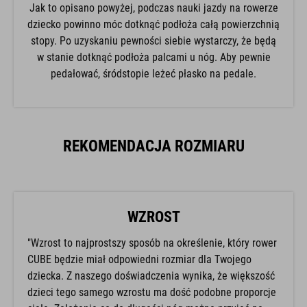
Jak to opisano powyżej, podczas nauki jazdy na rowerze
dziecko powinno móc dotknąć podłoża całą powierzchnią
stopy. Po uzyskaniu pewności siebie wystarczy, że będą
w stanie dotknąć podłoża palcami u nóg. Aby pewnie
pedałować, śródstopie leżeć płasko na pedale.
REKOMENDACJA ROZMIARU
WZROST
"Wzrost to najprostszy sposób na określenie, który rower
CUBE będzie miał odpowiedni rozmiar dla Twojego
dziecka. Z naszego doświadczenia wynika, że większość
dzieci tego samego wzrostu ma dość podobne proporcje
ciała. Założenia co do długości nóg można przyjąć na