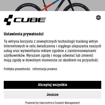
DETAILS
REACTION 200
PRO
779
EUR