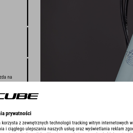
zda na
i widelec
r równie
emu
ię bawić