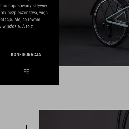
ednio dopasowany sztywny
ardy bezpieczeństwa, więc
tację. Ale, co równie
 w jeździe. A to z
KONFIGURACJA
FE