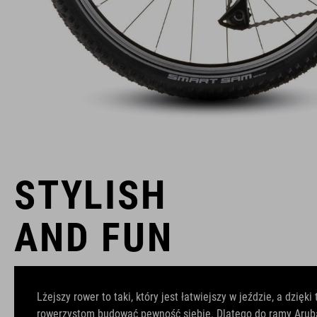
STYLISH
AND FUN
Lżejszy rower to taki, który jest łatwiejszy w jeździe, a dzi
rowerzystom budować pewność siebie. Dlatego do ramy Aru