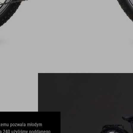
ęki temu pozwala młodym
ba 240 użyliśmy poddanego