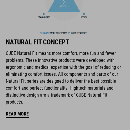
La marca CUBE es sinónimo de productos innovadores y de
alta calidad, basados constantemente en las tendencias
NATURAL FIT CONCEPT
actuales. Gracias a la estrecha colaboración de los
diseñadores en el desarrollo de accesorios y bicicletas, los
CUBE Natural Fit means more comfort, more fun and fewer
productos están perfectamente armonizados y ofrecen la
problems. These innovative products were developed with
mejor combinación de diseño, tecnología y usabilidad.
ergonomic and medical expertise with the goal of reducing or
eliminating comfort issues. All components and parts of our
Natural Fit series are designed to deliver the best possible
CARACTERÍSTICAS
comfort and perfect functionality. Hightech materials and
distinctive design are a trademark of CUBE Natural Fit
cierre milimétrico
products.
horma ergonómica NF
READ MORE
plantilla ergonómica NF