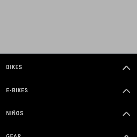
NÚMERO DE ARTÍCULO
16978
COLOR
grey'n'blue'n'red
BIKES
MATERIAL
E-BIKES
parte superior: poliuretano
suela: fibra de vidrio
NIÑOS
PESO
GEAR