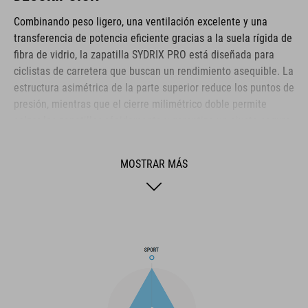
Combinando peso ligero, una ventilación excelente y una
transferencia de potencia eficiente gracias a la suela rígida de
fibra de vidrio, la zapatilla SYDRIX PRO está diseñada para
ciclistas de carretera que buscan un rendimiento asequible. La
estructura asimétrica de la parte superior reduce los puntos de
presión, mientras que el cierre milimétrico doble permite
calzar las zapatillas rápidamente y garantiza un ajuste seguro.
La plantilla ergonómica NF proporciona la mejor
amortiguación y distribución de la presión posibles, y la
MOSTRAR MÁS
comodidad aumenta más si cabe gracias a la capa perforada
del arco y a los orificios de ventilación de la suela. La puntera
y el contrafuerte también están reforzados para mayor
protección y un mejor bloqueo del talón. Por último, un taco
sustituible en el talón mejora la durabilidad y la sostenibilidad
para prolongar la vida útil de tus zapatillas.
MARCA