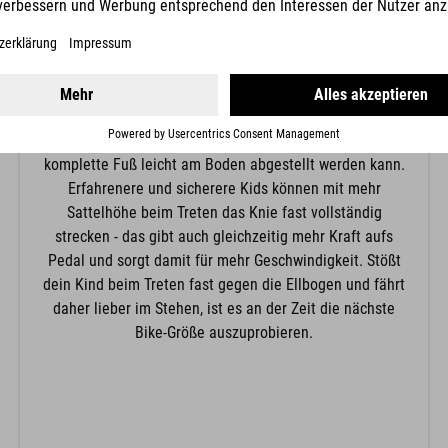
KNIEPOSITION
Die Knieposition ergibt sich aus der Sattelhöhe: Für
Anfänger empfiehlt sich hier eine gebeugtere
Knieposition, damit im Notfall auch wirklich der
komplette Fuß leicht am Boden abgestellt werden kann.
Erfahrenere und sicherere Kids können mit mehr
Sattelhöhe beim Treten das Knie fast vollständig
strecken - das gibt auch gleichzeitig mehr Kraft aufs
Pedal und sorgt damit für mehr Geschwindigkeit. Stößt
dein Kind beim Treten fast gegen die Ellbogen und fährt
daher lieber im Stehen, ist es an der Zeit die nächste
Bike-Größe auszuprobieren.