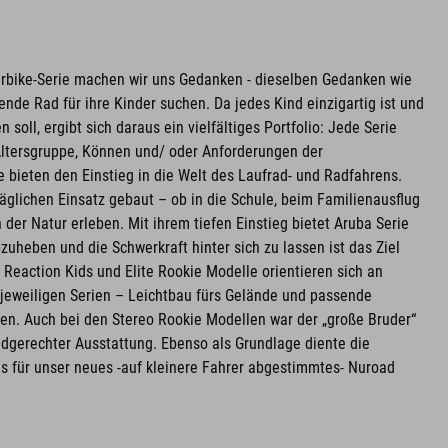
erbike-Serie machen wir uns Gedanken - dieselben Gedanken wie
nde Rad für ihre Kinder suchen. Da jedes Kind einzigartig ist und
soll, ergibt sich daraus ein vielfältiges Portfolio: Jede Serie
Altersgruppe, Können und/ oder Anforderungen der
bieten den Einstieg in die Welt des Laufrad- und Radfahrens.
täglichen Einsatz gebaut – ob in die Schule, beim Familienausflug
der Natur erleben. Mit ihrem tiefen Einstieg bietet Aruba Serie
zuheben und die Schwerkraft hinter sich zu lassen ist das Ziel
e Reaction Kids und Elite Rookie Modelle orientieren sich an
jeweiligen Serien – Leichtbau fürs Gelände und passende
nen. Auch bei den Stereo Rookie Modellen war der „große Bruder“
indgerechter Ausstattung. Ebenso als Grundlage diente die
es für unser neues -auf kleinere Fahrer abgestimmtes- Nuroad