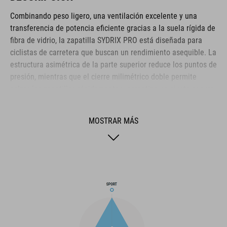
Combinando peso ligero, una ventilación excelente y una
transferencia de potencia eficiente gracias a la suela rígida de
fibra de vidrio, la zapatilla SYDRIX PRO está diseñada para
ciclistas de carretera que buscan un rendimiento asequible. La
estructura asimétrica de la parte superior reduce los puntos de
presión, mientras que el cierre milimétrico doble permite
calzar las zapatillas rápidamente y garantiza un ajuste seguro.
La plantilla ergonómica NF proporciona la mejor
amortiguación y distribución de la presión posibles, y la
MOSTRAR MÁS
comodidad aumenta más si cabe gracias a la capa perforada
del arco y a los orificios de ventilación de la suela. La puntera
y el contrafuerte también están reforzados para mayor
protección y un mejor bloqueo del talón. Por último, un taco
sustituible en el talón mejora la durabilidad y la sostenibilidad
para prolongar la vida útil de tus zapatillas.
MARCA