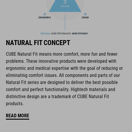
La marca CUBE es sinónimo de productos innovadores y de
alta calidad, basados constantemente en las tendencias
NATURAL FIT CONCEPT
actuales. Gracias a la estrecha colaboración de los
diseñadores en el desarrollo de accesorios y bicicletas, los
CUBE Natural Fit means more comfort, more fun and fewer
productos están perfectamente armonizados y ofrecen la
problems. These innovative products were developed with
mejor combinación de diseño, tecnología y usabilidad.
ergonomic and medical expertise with the goal of reducing or
eliminating comfort issues. All components and parts of our
Natural Fit series are designed to deliver the best possible
CARACTERÍSTICAS
comfort and perfect functionality. Hightech materials and
distinctive design are a trademark of CUBE Natural Fit
cierre milimétrico
products.
horma ergonómica NF
READ MORE
plantilla ergonómica NF