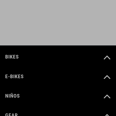
NÚMERO DE ARTÍCULO
16978
COLOR
grey'n'blue'n'red
BIKES
MATERIAL
E-BIKES
parte superior: poliuretano
suela: fibra de vidrio
NIÑOS
PESO
GEAR