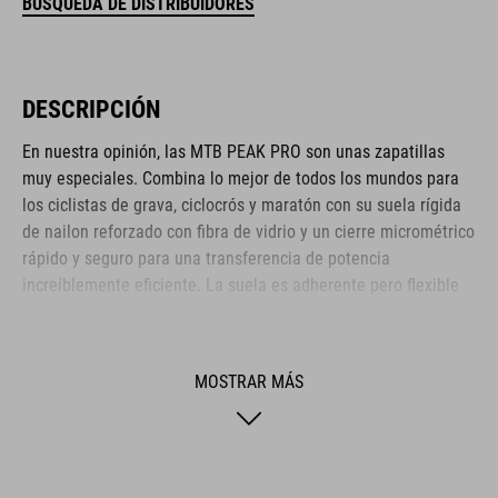
BÚSQUEDA DE DISTRIBUIDORES
DESCRIPCIÓN
En nuestra opinión, las MTB PEAK PRO son unas zapatillas
muy especiales. Combina lo mejor de todos los mundos para
los ciclistas de grava, ciclocrós y maratón con su suela rígida
de nailon reforzado con fibra de vidrio y un cierre micrométrico
rápido y seguro para una transferencia de potencia
increíblemente eficiente. La suela es adherente pero flexible
para esos momentos en los que caminar es más práctico que
ir en bicicleta. La parte superior de poliuretano y tejido ripstop
está fabricada para ser resistente y duradera, mientras que la
MOSTRAR MÁS
puntera y la talonera reforzadas se encargan de proteger
estas zonas sensibles. La suela antideslizante A-TRACTION
está fabricada con un nuevo compuesto de goma
extraadherente para ofrecer la máxima tracción en los pedales