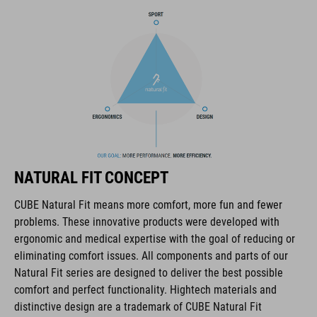
y en una gran variedad de superficies, y la plantilla
ergonómica NF garantiza una distribución óptima de la presión
y la amortiguación, tanto en competición como en muy larga
distancia.
MARCA
NATURAL FIT CONCEPT
La marca CUBE es sinónimo de productos innovadores y de
alta calidad, basados constantemente en las tendencias
CUBE Natural Fit means more comfort, more fun and fewer
actuales. Gracias a la estrecha colaboración de los
problems. These innovative products were developed with
diseñadores en el desarrollo de accesorios y bicicletas, los
ergonomic and medical expertise with the goal of reducing or
productos están perfectamente armonizados y ofrecen la
eliminating comfort issues. All components and parts of our
mejor combinación de diseño, tecnología y usabilidad.
Natural Fit series are designed to deliver the best possible
comfort and perfect functionality. Hightech materials and
distinctive design are a trademark of CUBE Natural Fit
CARACTERÍSTICAS