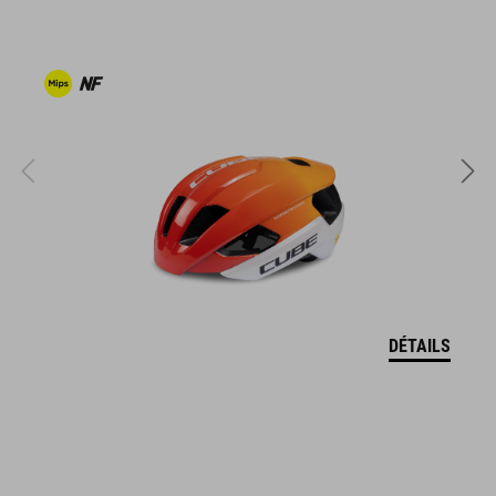
embout renforcé
crampons de talon remplaçables
compatible avec les chaussures sans clip
semelle extérieure en fibre de verre
tige résistante à la saleté
languette ventilée
détail réfléchissant au talon
DÉTAILS
indice de rigidité : 9
RÉFÉRENCE D'ARTICLE
16978