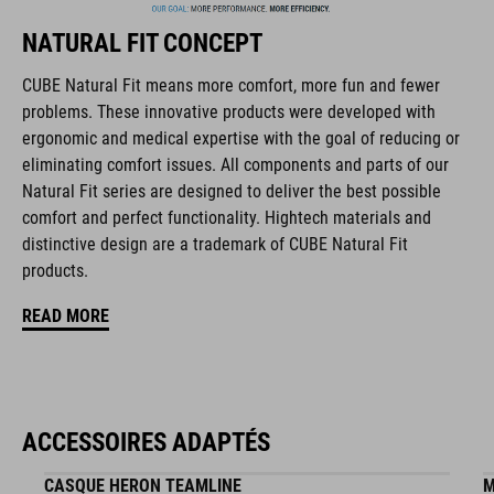
haute qualité qui sont toujours orientés sur les tendances
NATURAL FIT CONCEPT
actuelles. Les produits sont parfaitement ajustés les uns aux
autres par la coopération étroite des designers dans le
CUBE Natural Fit means more comfort, more fun and fewer
développement des accessoires et des vélos et engendrent
problems. These innovative products were developed with
ainsi la meilleure combinaison en matière de design, de
ergonomic and medical expertise with the goal of reducing or
technique et d’utilisabilité.
eliminating comfort issues. All components and parts of our
Natural Fit series are designed to deliver the best possible
comfort and perfect functionality. Hightech materials and
CARACTÉRISTIQUES
distinctive design are a trademark of CUBE Natural Fit
products.
fermeture à disque
READ MORE
forme NF Ergonomics
semelle intérieure NF Ergonomics
conception asymétrique pour une répartition égale de la
ACCESSOIRES ADAPTÉS
pression
CASQUE HERON TEAMLINE
M