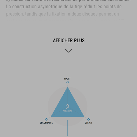
La construction asymétrique de la tige réduit les points de
pression, tandis que la fixation à deux disques permet un
accès rapide et un ajustement sûr. La semelle intérieure NF
Ergonomics offre le meilleur amorti et la meilleure répartition
de la pression possibles, et le confort est encore amélioré par
AFFICHER PLUS
la couche perforée au niveau de la taille et les fentes
d'aération dans la semelle extérieure. La zone des orteils et le
talon sont également renforcés pour une meilleure protection
et un meilleur verrouillage du talon. Enfin, un crampon de talon
remplaçable améliore la durabilité et la longévité pour une
durée de vie plus longue du produit.
MARQUE
La marque CUBE est synonyme de produits innovants et de