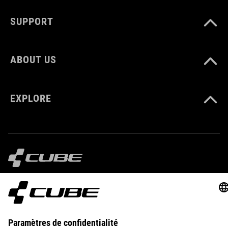
TAILLE
SUPPORT
EU 36-48
UK 3-12.5
ABOUT US
CM 22.5-31.5
EXPLORE
DOWNLOADS
CUBE_Reel-Knob-Disc-Set_Manual_V1-2505
( PDF 4.52 MB )
IMPRINT
PRIVACY
EU DATA ACT
PRESS
B2B
ESTONIA
FRANÇAIS