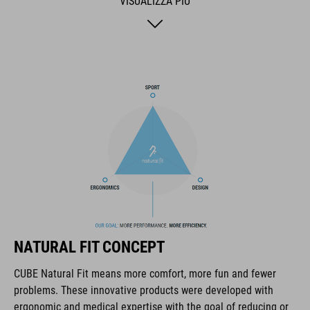
VISUALIZZA PIÙ
MARCA
Il marchio CUBE comprende prodotti innovativi e di alta
qualità, sempre basati sui trend attuali. Grazie alla stretta
collaborazione dei progettisti nello sviluppo di accessori e
biciclette, i prodotti sono perfettamente compatibili tra loro e
creano la combinazione ottimale di design, tecnica e usabilità.
CARATTERISTICHE
NATURAL FIT CONCEPT
lace fastening
CUBE Natural Fit means more comfort, more fun and fewer
NF Ergonomics last
problems. These innovative products were developed with
ergonomic and medical expertise with the goal of reducing or