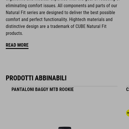
NF Ergonomics insole
eliminating comfort issues. All components and parts of our
Natural Fit series are designed to deliver the best possible
reinforced toe box
comfort and perfect functionality. Hightech materials and
distinctive design are a trademark of CUBE Natural Fit
easy pull-on system
products.
A-TRACTION outsole for flat pedals
READ MORE
stiffness index: 3
PRODOTTI ABBINABILI
CODICE ARTICOLO
PANTALONI BAGGY MTB ROOKIE
C
17155
COLORE
reed green