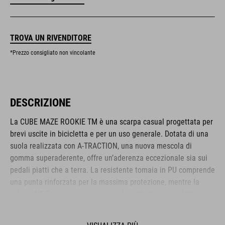
TROVA UN RIVENDITORE
*Prezzo consigliato non vincolante
DESCRIZIONE
La CUBE MAZE ROOKIE TM è una scarpa casual progettata per
brevi uscite in bicicletta e per un uso generale. Dotata di una
suola realizzata con A-TRACTION, una nuova mescola di
gomma superaderente, offre un’aderenza eccezionale sia sui
pedali piatti che a terra. La resistente tomaia in PU comprende
una punta rinforzata per la massima protezione, mentre la
soletta NF Ergonomics assicura un’eccellente ammortizzazione
e distribuzione della pressione per il massimo comfort. La
classica chiusura con lacci completa l’aspetto casual e sobrio.