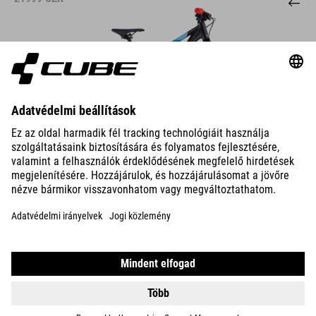
DETAILS
REACTION 200
PRO
18999
CZK