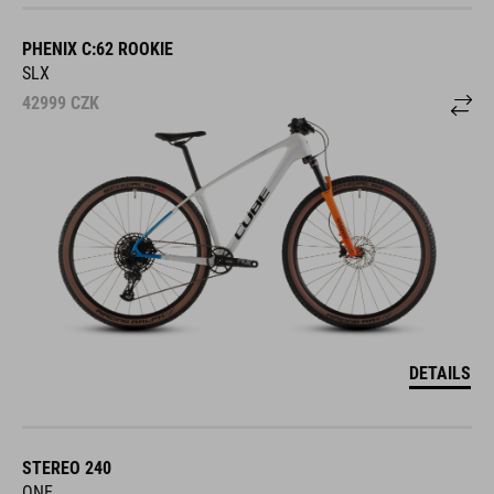
PHENIX C:62 ROOKIE
SLX
42999
CZK
DETAILS
STEREO 240
ONE