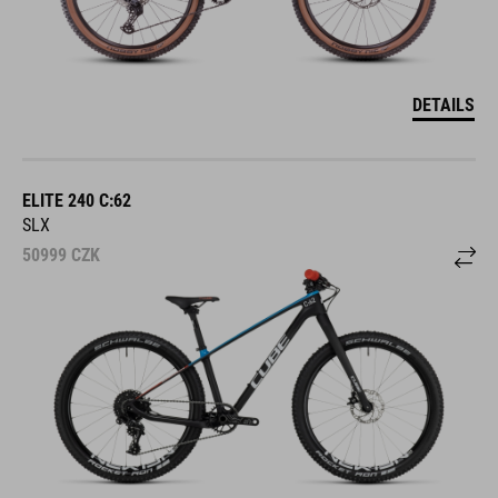
DETAILS
ELITE 240 C:62
SLX
50999
CZK