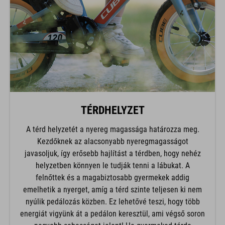
TÉRDHELYZET
A térd helyzetét a nyereg magassága határozza meg.
Kezdőknek az alacsonyabb nyeregmagasságot
javasoljuk, így erősebb hajlítást a térdben, hogy nehéz
helyzetben könnyen le tudják tenni a lábukat. A
felnőttek és a magabiztosabb gyermekek addig
emelhetik a nyerget, amíg a térd szinte teljesen ki nem
nyúlik pedálozás közben. Ez lehetővé teszi, hogy több
energiát vigyünk át a pedálon keresztül, ami végső soron
nagyobb sebességet jelent! Ha gyermeked térde