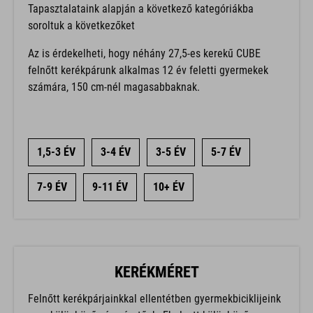
soroltuk a következőket
Az is érdekelheti, hogy néhány 27,5-es kerekű CUBE
felnőtt kerékpárunk alkalmas 12 év feletti gyermekek
számára, 150 cm-nél magasabbaknak.
1,5-3 ÉV
3-4 ÉV
3-5 ÉV
5-7 ÉV
7-9 ÉV
9-11 ÉV
10+ ÉV
KERÉKMÉRET
Felnőtt kerékpárjainkkal ellentétben gyermekbiciklijeink
nem különböző vázméretűek. Ehelyett különböző