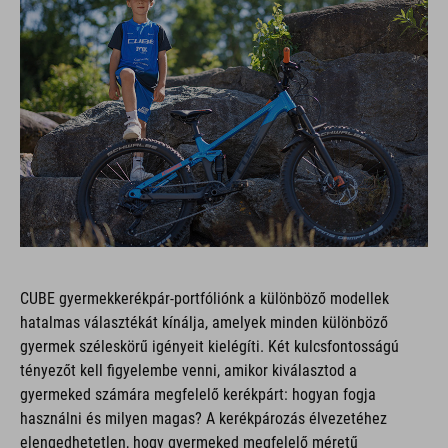
CUBE gyermekkerékpár-portfóliónk a különböző modellek
hatalmas választékát kínálja, amelyek minden különböző
gyermek széleskörű igényeit kielégíti. Két kulcsfontosságú
tényezőt kell figyelembe venni, amikor kiválasztod a
gyermeked számára megfelelő kerékpárt: hogyan fogja
használni és milyen magas? A kerékpározás élvezetéhez
elengedhetetlen, hogy gyermeked megfelelő méretű
kerékpárral rendelkezzen. A kerékpárt nem csak könnyebb