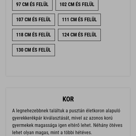
107 CM ÉS FELÜL
111 CM ÉS FELÜL
118 CM ÉS FELÜL
124 CM ÉS FELÜL
130 CM ÉS FELÜL
KOR
A legnehezebbnek találtuk a pusztán életkoron alapuló
gyerekkerékpár kiválasztását, mivel az azonos korú
gyermekek magassága igen eltérő lehet. Néhány ötéves
lehet olyan magas, mint a többi hétéves.
Tapasztalataink alapján a következő kategóriákba