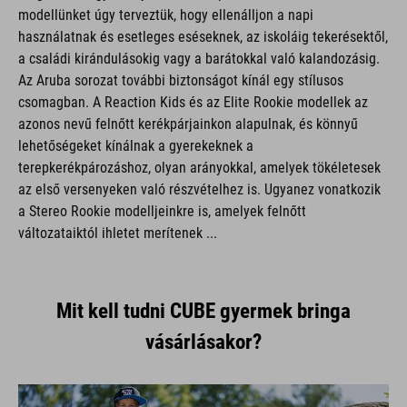
használatnak és esetleges eséseknek, az iskoláig tekerésektől,
a családi kirándulásokig vagy a barátokkal való kalandozásig.
Az Aruba sorozat további biztonságot kínál egy stílusos
csomagban. A Reaction Kids és az Elite Rookie modellek az
azonos nevű felnőtt kerékpárjainkon alapulnak, és könnyű
lehetőségeket kínálnak a gyerekeknek a
terepkerékpározáshoz, olyan arányokkal, amelyek tökéletesek
az első versenyeken való részvételhez is. Ugyanez vonatkozik
a Stereo Rookie modelljeinkre is, amelyek felnőtt
változataiktól ihletet merítenek ...
Mit kell tudni CUBE gyermek bringa
vásárlásakor?