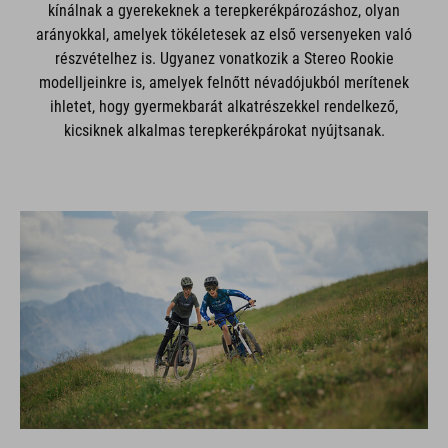
arányokkal, amelyek tökéletesek az első versenyeken való
részvételhez is. Ugyanez vonatkozik a Stereo Rookie
modelljeinkre is, amelyek felnőtt névadójukból merítenek
ihletet, hogy gyermekbarát alkatrészekkel rendelkező,
kicsiknek alkalmas terepkerékpárokat nyújtsanak.