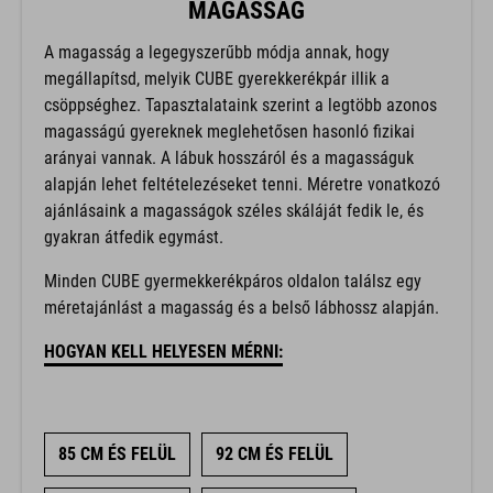
A magasság a legegyszerűbb módja annak, hogy
megállapítsd, melyik CUBE gyerekkerékpár illik a
csöppséghez. Tapasztalataink szerint a legtöbb azonos
magasságú gyereknek meglehetősen hasonló fizikai
arányai vannak. A lábuk hosszáról és a magasságuk
alapján lehet feltételezéseket tenni. Méretre vonatkozó
ajánlásaink a magasságok széles skáláját fedik le, és
gyakran átfedik egymást.
Minden CUBE gyermekkerékpáros oldalon találsz egy
méretajánlást a magasság és a belső lábhossz alapján.
HOGYAN KELL HELYESEN MÉRNI:
85 CM ÉS FELÜL
92 CM ÉS FELÜL
97 CM ÉS FELÜL
102 CM ÉS FELÜL