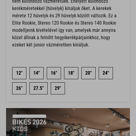
kerékméretekkel (hüvelyk) kínáljuk őket. A kerekek
mérete 12 hüvelyk és 29 hüvelyk között változik. Ez a
Elite Rookie, Stereo 120 Rookie és Stereo 140 Rookie
modelljeink kivételével így van, amelyek már annyira
közel állnak a felnőtt hegyikerékpárjainkhoz, hogy
ezeket két junior vázméretben kínáljuk.
12"
14"
16"
18"
20"
24"
26"
27.5"
29"