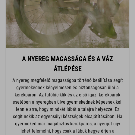
A NYEREG MAGASSÁGA ÉS A VÁZ
ÁTLÉPÉSE
A nyereg megfelelő magasságba történő beállítása segít
gyermekednek kényelmesen és biztonságosan ülni a
kerékpáron. Az futóbiciklik és az első igazi kerékpárok
esetében a nyeregben ülve gyermekednek képesnek kell
lennie arra, hogy mindkét lábát a talajra helyezze. Ez
segít nekik az egyensúlyi készségek elsajátításában. Ha
gyermeked már magabiztos kerékpáros, a nyerget úgy
lehet felemelni, hogy csak a lábuk hegye érjen a
talajhoz. A kerékpár állóhelye a gyermek lábhosszától