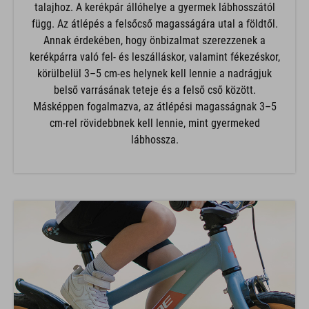
függ. Az átlépés a felsőcső magasságára utal a földtől.
Annak érdekében, hogy önbizalmat szerezzenek a
kerékpárra való fel- és leszálláskor, valamint fékezéskor,
körülbelül 3–5 cm-es helynek kell lennie a nadrágjuk
belső varrásának teteje és a felső cső között.
Másképpen fogalmazva, az átlépési magasságnak 3–5
cm-rel rövidebbnek kell lennie, mint gyermeked
lábhossza.