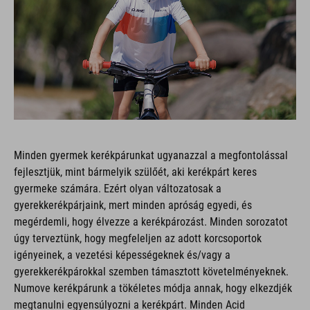
Minden gyermek kerékpárunkat ugyanazzal a megfontolással
fejlesztjük, mint bármelyik szülőét, aki kerékpárt keres
gyermeke számára. Ezért olyan változatosak a
gyerekkerékpárjaink, mert minden apróság egyedi, és
megérdemli, hogy élvezze a kerékpározást. Minden sorozatot
úgy terveztünk, hogy megfeleljen az adott korcsoportok
igényeinek, a vezetési képességeknek és/vagy a
gyerekkerékpárokkal szemben támasztott követelményeknek.
Numove kerékpárunk a tökéletes módja annak, hogy elkezdjék
megtanulni egyensúlyozni a kerékpárt. Minden Acid
modellünket úgy terveztük, hogy ellenálljon a napi