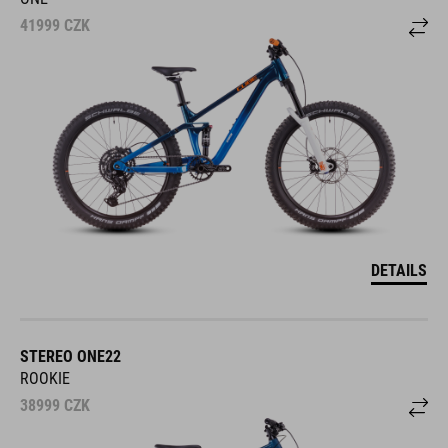
41999
CZK
DETAILS
STEREO ONE22
ROOKIE
38999
CZK