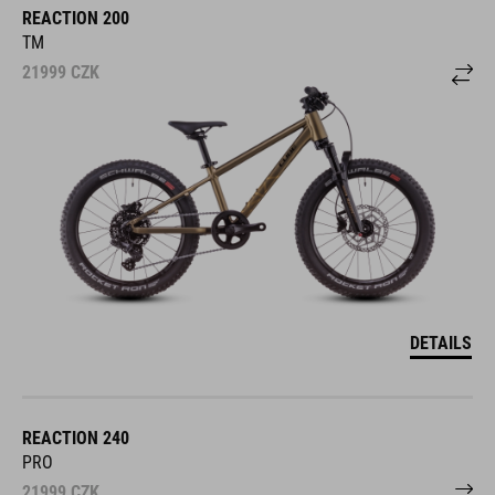
TM
21999
CZK
DETAILS
REACTION 240
PRO
21999
CZK