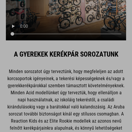
A GYEREKEK KERÉKPÁR SOROZATUNK
Minden sorozatot úgy terveztünk, hogy megfeleljen az adott
korcsoportok igényeinek, a tekerési képességeknek és/vagy a
gyerekkerékpárokkal szemben támasztott követelményeknek.
Minden Acid modellünket úgy terveztük, hogy ellenálljon a
napi használatnak, az iskoláig tekeréstől, a családi
kirándulásokig vagy a barátokkal való kalandozásig. Az Aruba
sorozat további biztonságot kínál egy stílusos csomagban. A
Reaction Kids és az Elite Rookie modellek az azonos nevű
felnőtt kerékpárjainkra alapulnak, és könnyű lehetőségeket
kínálnak a gyerekeknek a terepkerékpározáshoz, olyan