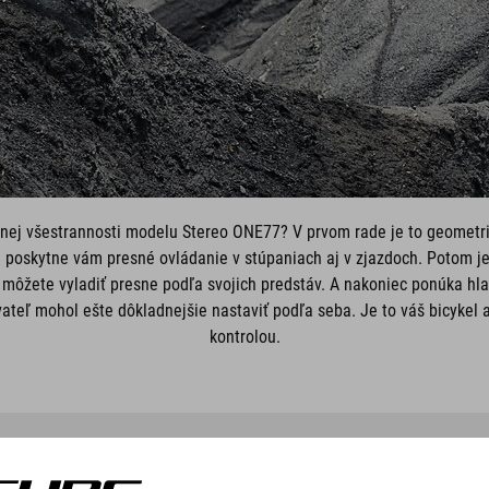
ej všestrannosti modelu Stereo ONE77? V prvom rade je to geometria 
– poskytne vám presné ovládanie v stúpaniach aj v zjazdoch. Potom je
i môžete vyladiť presne podľa svojich predstáv. A nakoniec ponúka hl
vateľ mohol ešte dôkladnejšie nastaviť podľa seba. Je to váš bicykel a
kontrolou.
S