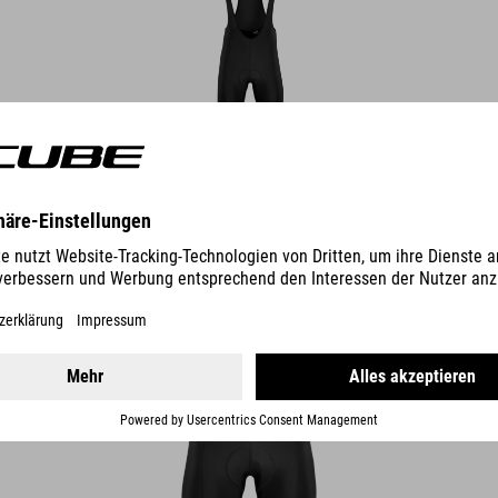
DETTAGLI
PANTALONI DA CICLISMO ROAD/XC CMPT
49.95
EUR