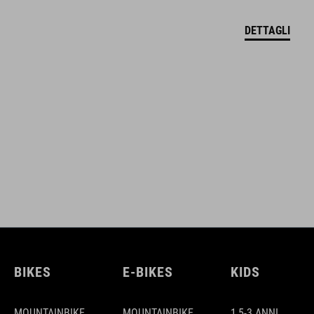
DETTAGLI
BIKES
E-BIKES
KIDS
MOUNTAINBIKE
MOUNTAINBIKE
1,5-3 ANNI