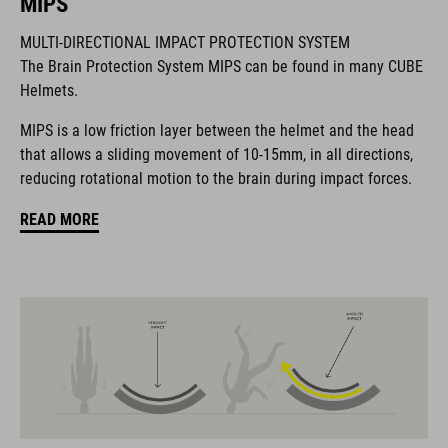
MIPS
MULTI-DIRECTIONAL IMPACT PROTECTION SYSTEM
The Brain Protection System MIPS can be found in many CUBE
Il marchio CUBE comprende prodotti innovativi e di alta
Helmets.
qualità, sempre basati sui trend attuali. Grazie alla stretta
collaborazione dei progettisti nello sviluppo di accessori e
MIPS is a low friction layer between the helmet and the head
biciclette, i prodotti sono perfettamente compatibili tra loro e
that allows a sliding movement of 10-15mm, in all directions,
creano la combinazione ottimale di design, tecnica e usabilità.
reducing rotational motion to the brain during impact forces.
READ MORE
CARATTERISTICHE
casco da gravel
MIPS
21 grandi canali di ventilazione
visiera rimovibile