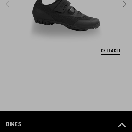
315 g (con visiera)
DOWNLOADS
CERTIFICATO DI CONFORMITÀ UE Hover
( PDF 166.61 KB )
DETTAGLI
BIKES