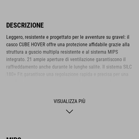
DESCRIZIONE
Leggero, resistente e progettato per le avventure su gravel: il
casco CUBE HOVER offre una protezione affidabile grazie alla
struttura a guscio multipla resistente e al sistema MIPS
integrato. 21 ampie aperture di ventilazione garantiscono il
raffreddamento anche durante le lunghe salite. Il sistema SILC
180+ Fit garantisce una regolazione rapida e precisa per una
vestibilità perfetta. La visiera rimovibile, la compatibilità con
gli occhiali da ciclismo e l'imbottitura traspirante COOLMAX
garantiscono un comfort notevole su qualsiasi terreno.
VISUALIZZA PIÙ
L’HOVER è il compagno ideale per ogni viaggio.
MARCA