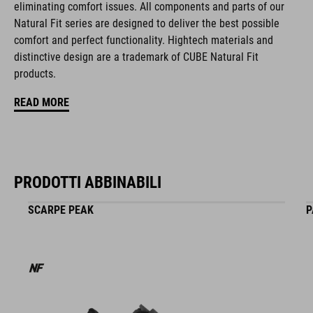
COLORE
eliminating comfort issues. All components and parts of our
Natural Fit series are designed to deliver the best possible
blue
comfort and perfect functionality. Hightech materials and
distinctive design are a trademark of CUBE Natural Fit
products.
MATERIALE
READ MORE
Struttura a guscio multipla EPS
MISURA
PRODOTTI ABBINABILI
S (51-56)
SCARPE PEAK
P
M (55-59)
L (58-63)
PESO