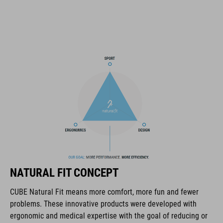
predisposizione per velcro con attacco X-Lock
sistema SILC 180+ Fit regolabile in altezza con una sola mano
per una vestibilità perfetta
struttura a guscio multipla
imbottitura COOLMAX
compatibilità con occhiali da ciclismo
concetto Natural Fit
CODICE ARTICOLO
NATURAL FIT CONCEPT
16036
CUBE Natural Fit means more comfort, more fun and fewer
problems. These innovative products were developed with
ergonomic and medical expertise with the goal of reducing or