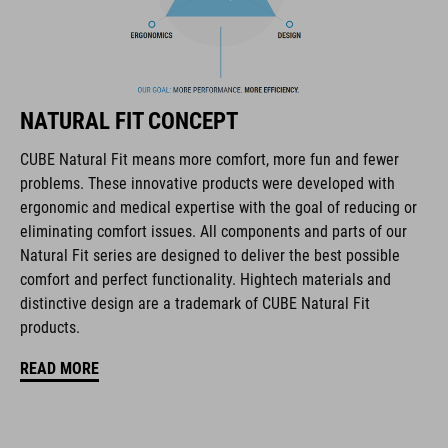
Il marchio CUBE comprende prodotti innovativi e di alta
qualità, sempre basati sui trend attuali. Grazie alla stretta
collaborazione dei progettisti nello sviluppo di accessori e
biciclette, i prodotti sono perfettamente compatibili tra loro e
NATURAL FIT CONCEPT
creano la combinazione ottimale di design, tecnica e usabilità.
CUBE Natural Fit means more comfort, more fun and fewer
problems. These innovative products were developed with
CARATTERISTICHE
ergonomic and medical expertise with the goal of reducing or
eliminating comfort issues. All components and parts of our
chiusura a disco
Natural Fit series are designed to deliver the best possible
forma NF Ergonomics
comfort and perfect functionality. Hightech materials and
distinctive design are a trademark of CUBE Natural Fit
soletta NF Ergonomics
products.
design asimmetrico per un’equa distribuzione della pressione
READ MORE
punta rinforzata