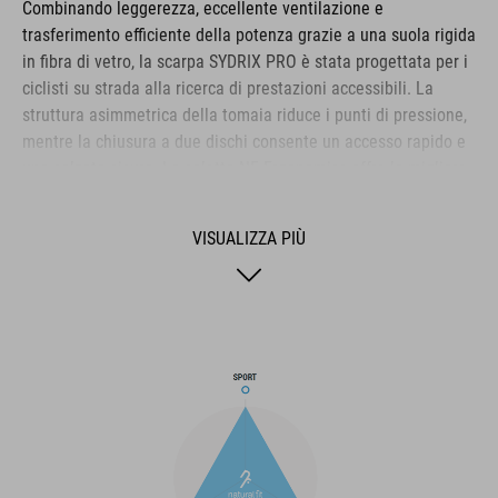
Combinando leggerezza, eccellente ventilazione e
trasferimento efficiente della potenza grazie a una suola rigida
in fibra di vetro, la scarpa SYDRIX PRO è stata progettata per i
ciclisti su strada alla ricerca di prestazioni accessibili. La
struttura asimmetrica della tomaia riduce i punti di pressione,
mentre la chiusura a due dischi consente un accesso rapido e
una calzata sicura. La soletta NF Ergonomics offre la migliore
ammortizzazione e distribuzione della pressione possibili,
mentre il comfort è ulteriormente migliorato dallo strato
VISUALIZZA PIÙ
perforato e dalle fessure di ventilazione nella suola. Anche la
punta e il tacco sono rinforzati per proteggere e bloccare
meglio il piede. Infine, un tacchetto sostituibile migliora la
durata e la sostenibilità per una maggiore durata del prodotto.
MARCA