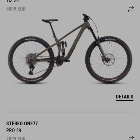
TM 29
5099
EUR
DETAILS
STEREO ONE77
PRO 29
2899
EUR