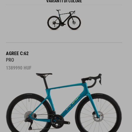
VARIANTI DI COLORE
AGREE C:62
PRO
1389990
HUF