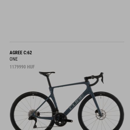
AGREE C:62
ONE
1179990
HUF