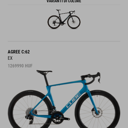
VARIANTI DI COLORE
AGREE C:62
EX
1269990
HUF