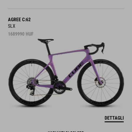
AGREE C:62
SLX
1689990
HUF
DETTAGLI