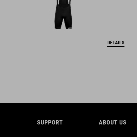
CUBE_Reel-Knob-Disc-Set_Manual_V1-2505
( PDF 4.52 MB )
DÉTAILS
SUPPORT
ABOUT US