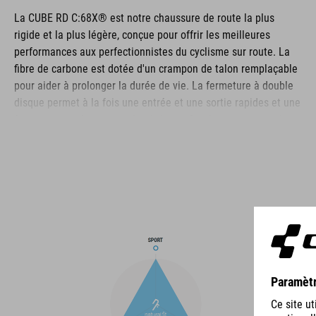
La CUBE RD C:68X® est notre chaussure de route la plus
rigide et la plus légère, conçue pour offrir les meilleures
performances aux perfectionnistes du cyclisme sur route. La
fibre de carbone est dotée d'un crampon de talon remplaçable
pour aider à prolonger la durée de vie. La fermeture à double
disque permet à la fois une entrée et une sortie rapides et une
fermeture extrêmement sécurisée, renforcée par une couche
d'enveloppement Dyneema® résistante pour une durabilité
même dans les conditions les plus difficiles. La zone des
orteils et le talon sont tous deux renforcés pour une protection
supplémentaire, la tige est perforée pour assurer la ventilation
et une semelle intérieure NF Ergonomics assure le meilleur
amorti et la meilleure répartition de la pression possible pour
un pédalage optimal.
MARQUE