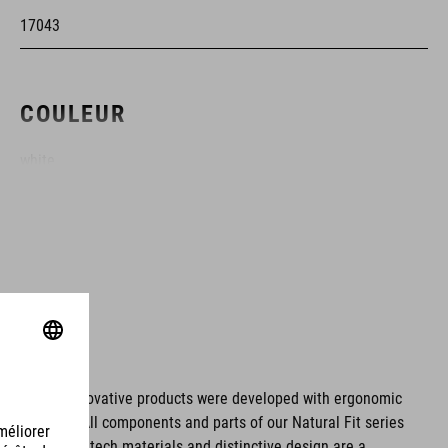
17043
COULEUR
white
MATÉRIAU
partie supérieure : PU
Dyneema®
semelle : Fibre de carbone
ms. These innovative products were developed with ergonomic
fort issues. All components and parts of our Natural Fit series
TPU
tionality. Hightech materials and distinctive design are a