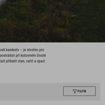
odí kamkoliv – je stvořen pro
postrádali při kočovném životě
í přibalit stan, vařič a spací
FILTR