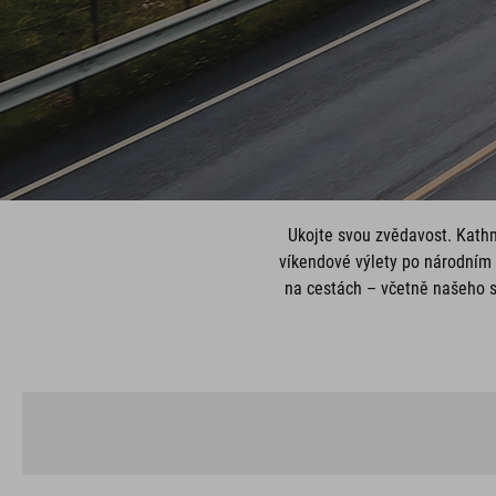
Ukojte svou zvědavost. Kathm
víkendové výlety po národním 
na cestách – včetně našeho su