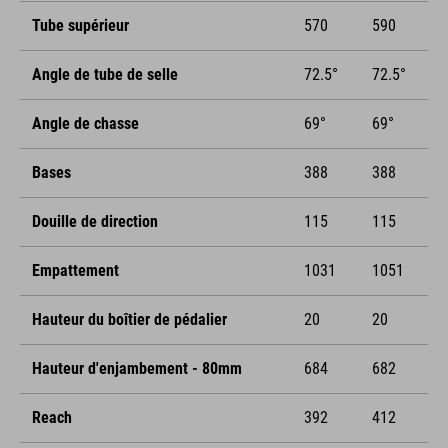
Tube supérieur
570
590
Angle de tube de selle
72.5°
72.5°
Angle de chasse
69°
69°
Bases
388
388
Douille de direction
115
115
Empattement
1031
1051
Hauteur du boîtier de pédalier
20
20
Hauteur d'enjambement - 80mm
684
682
Reach
392
412