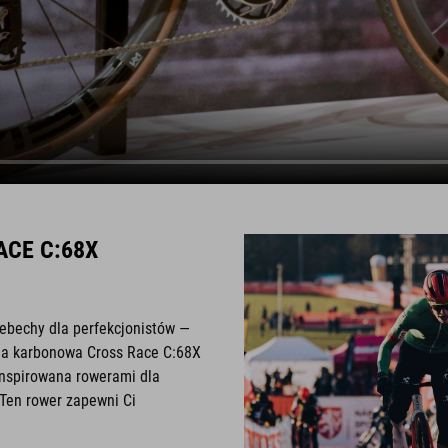
ACE C:68X
bebechy dla perfekcjonistów —
ma karbonowa Cross Race C:68X
 inspirowana rowerami dla
Ten rower zapewni Ci