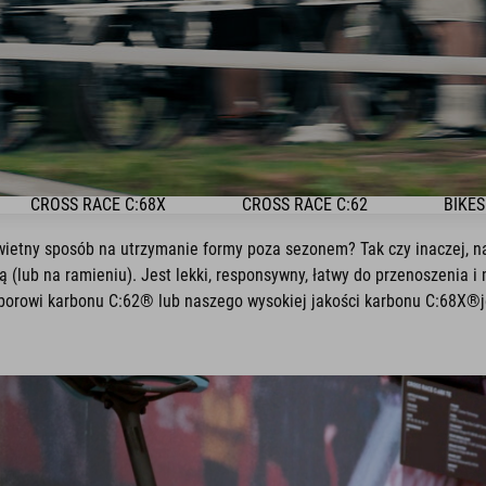
CROSS RACE C:68X
CROSS RACE C:62
BIKES
wietny sposób na utrzymanie formy poza sezonem? Tak czy inaczej, na
ą (lub na ramieniu). Jest lekki, responsywny, łatwy do przenoszenia 
wyborowi karbonu C:62® lub naszego wysokiej jakości karbonu C:68X®