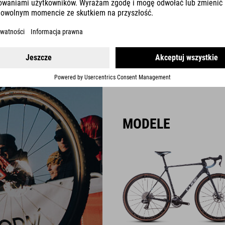
Świata CX i czerpiący inspirac
Race C:68X jest wyrazem najwy
jest o 200 g lżejszy niż wcześni
zaprojektowany tak, aby umożli
MODELE