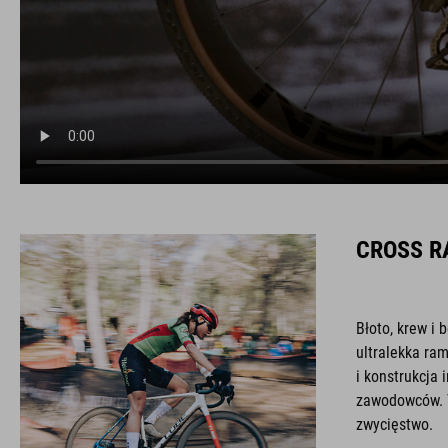
CROSS R
Błoto, krew i 
ultralekka ra
i konstrukcja
zawodowców. 
zwycięstwo.