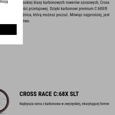
ję z naszych wysokiej klasy karbonowych rowerów szosowych, Cross
ższej wydajności przełajowej. Dzięki karbonowi premium C:68X®
ej - i to jest różnica, którą możesz poczuć. Mówiąc najprościej, jest
wić Ci zwycięstwo.
CROSS RACE C:68X SLT
Najlepsza rama z karbonowa w zwycięskiej, ekscytującej formie