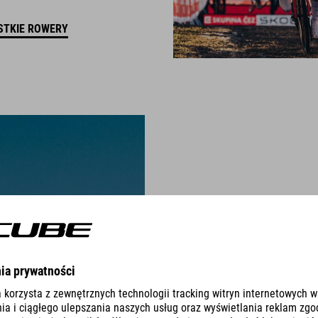
STKIE ROWERY
CROSS R
CYCLOCROSS FOR CHAMPION
To dzieje się naprawdę! Oprac