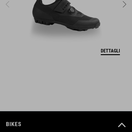
315 g (con visiera)
DOWNLOADS
CERTIFICATO DI CONFORMITÀ UE Hover
( PDF 166.61 KB )
DETTAGLI
BIKES