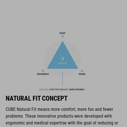
predisposizione per velcro con attacco X-Lock
sistema SILC 180+ Fit regolabile in altezza con una sola mano
per una vestibilità perfetta
struttura a guscio multipla
imbottitura COOLMAX
compatibilità con occhiali da ciclismo
concetto Natural Fit
CODICE ARTICOLO
NATURAL FIT CONCEPT
16036
CUBE Natural Fit means more comfort, more fun and fewer
problems. These innovative products were developed with
ergonomic and medical expertise with the goal of reducing or