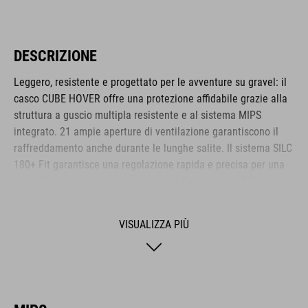
DESCRIZIONE
Leggero, resistente e progettato per le avventure su gravel: il
casco CUBE HOVER offre una protezione affidabile grazie alla
struttura a guscio multipla resistente e al sistema MIPS
integrato. 21 ampie aperture di ventilazione garantiscono il
raffreddamento anche durante le lunghe salite. Il sistema SILC
180+ Fit garantisce una regolazione rapida e precisa per una
vestibilità perfetta. La visiera rimovibile, la compatibilità con
gli occhiali da ciclismo e l'imbottitura traspirante COOLMAX
garantiscono un comfort notevole su qualsiasi terreno.
VISUALIZZA PIÙ
L’HOVER è il compagno ideale per ogni viaggio.
MARCA