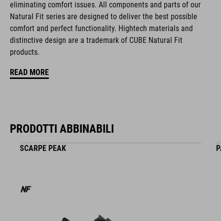
COLORE
eliminating comfort issues. All components and parts of our
Natural Fit series are designed to deliver the best possible
blue
comfort and perfect functionality. Hightech materials and
distinctive design are a trademark of CUBE Natural Fit
products.
MATERIALE
READ MORE
Struttura a guscio multipla EPS
MISURA
PRODOTTI ABBINABILI
S (51-56)
SCARPE PEAK
P
M (55-59)
L (58-63)
PESO