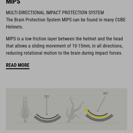
MIPS
MULTI-DIRECTIONAL IMPACT PROTECTION SYSTEM
The Brain Protection System MIPS can be found in many CUBE
Il marchio CUBE comprende prodotti innovativi e di alta
Helmets.
qualità, sempre basati sui trend attuali. Grazie alla stretta
collaborazione dei progettisti nello sviluppo di accessori e
MIPS is a low friction layer between the helmet and the head
biciclette, i prodotti sono perfettamente compatibili tra loro e
that allows a sliding movement of 10-15mm, in all directions,
creano la combinazione ottimale di design, tecnica e usabilità.
reducing rotational motion to the brain during impact forces.
READ MORE
CARATTERISTICHE
casco da gravel
MIPS
21 grandi canali di ventilazione
visiera rimovibile