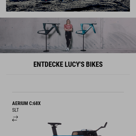
ENTDECKE LUCY'S BIKES
AERIUM C:68X
A
SLT
R