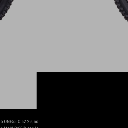
reo ONE55 C:62 29, no