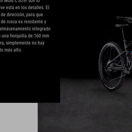
win Mold C:62® son lo
ve está en los detalles. El
 de dirección, para que
 de rosca es resistente y
e almacenamiento integrado
on una horquilla de 160 mm
era, simplemente no hay
lo más alto.