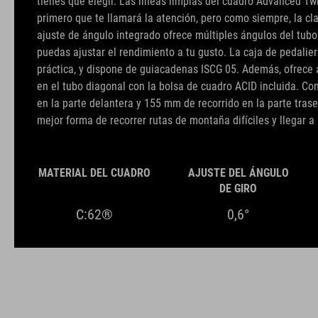
tienes que elegir. Las líneas limpias del cuadro Advanced T
primero que te llamará la atención, pero como siempre, la cla
ajuste de ángulo integrado ofrece múltiples ángulos del tubo
puedas ajustar el rendimiento a tu gusto. La caja de pedalier
práctica, y dispone de guiacadenas ISCG 05. Además, ofrec
en el tubo diagonal con la bolsa de cuadro ACID incluida. C
en la parte delantera y 155 mm de recorrido en la parte tras
mejor forma de recorrer rutas de montaña difíciles y llegar a 
MATERIAL DEL CUADRO
AJUSTE DEL ÁNGULO
DE GIRO
C:62®
0,6°