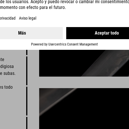
nte
odigiosa
te subas.
es todo