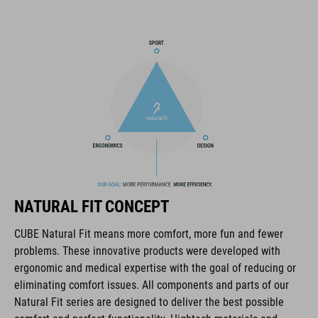
The CUBE brand is synonymous with innovative, high-quality
products geared to all the latest trends. Our designers
collaborate closely to create bikes and accessories that
coordinate seamlessly, combining design, technology and
usability for the perfect balance between form and function.
FEATURES
NATURAL FIT CONCEPT
vetersluiting
CUBE Natural Fit means more comfort, more fun and fewer
NF Ergonomics-leest
problems. These innovative products were developed with
ergonomic and medical expertise with the goal of reducing or
NF Ergonomics-inlegzool
eliminating comfort issues. All components and parts of our
Natural Fit series are designed to deliver the best possible
versterkte teenkap