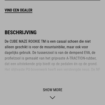
VIND EEN DEALER
BESCHRIJVING
De CUBE MAZE ROOKIE TM is een casual schoen die niet
alleen geschikt is voor de mountainbike, maar ook voor
dagelijks gebruik. De tussenzool is van de dempend EVA, de
profielzool is gemaakt van het gripvaste A-TRACTION-rubber,
dat een uitstekende grip biedt op de pedalen én op de grond.
Het slijtvaste PU-bovenwerk heeft een verstevigde neus. De NF
Ergonomics-inlegzool zorgt voor een gelijkmatige
drukverdeling. De klassieke vetersluiting maakt de casual look
compleet.
SHOW MORE
BRAND