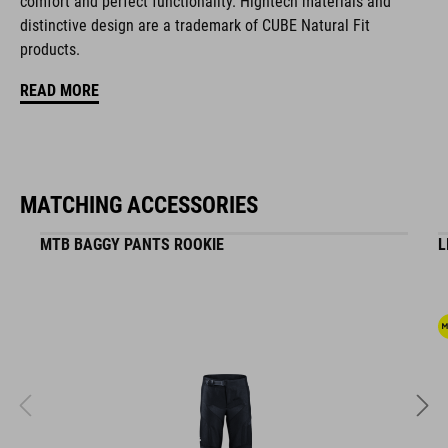
comfort and perfect functionality. Hightech materials and
distinctive design are a trademark of CUBE Natural Fit
gemakkelijk aantrekken
products.
A-Traction-buitenzool voor platformpedalen
READ MORE
stijfheidsindex: 3
MATCHING ACCESSORIES
ART. NR.
MTB BAGGY PANTS ROOKIE
L
17155
GEWICHT
320 g
KLEUR