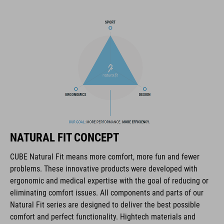
composé de caoutchouc extra-collant pour une traction
maximale sur les pédales et sur une variété de surfaces, et la
semelle intérieure NF Ergonomics assure une répartition
optimale de la pression et de l'amortissement, que vous
participiez à une course ou que vous vous attaquiez à des
ultra-distances.
MARQUE
NATURAL FIT CONCEPT
La marque CUBE est synonyme de produits innovants et de
CUBE Natural Fit means more comfort, more fun and fewer
haute qualité qui sont toujours orientés sur les tendances
problems. These innovative products were developed with
actuelles. Les produits sont parfaitement ajustés les uns aux
ergonomic and medical expertise with the goal of reducing or
autres par la coopération étroite des designers dans le
eliminating comfort issues. All components and parts of our
développement des accessoires et des vélos et engendrent
Natural Fit series are designed to deliver the best possible
ainsi la meilleure combinaison en matière de design, de
comfort and perfect functionality. Hightech materials and
technique et d’utilisabilité.