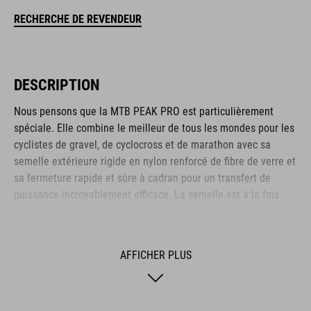
RECHERCHE DE REVENDEUR
DESCRIPTION
Nous pensons que la MTB PEAK PRO est particulièrement
spéciale. Elle combine le meilleur de tous les mondes pour les
cyclistes de gravel, de cyclocross et de marathon avec sa
semelle extérieure rigide en nylon renforcé de fibre de verre et
sa fermeture rapide et sûre à cadran pour un transfert de
puissance incroyablement efficace. La semelle est à la fois
adhérente et souple pour les moments où deux pieds
l'emportent sur deux roues. La tige en PU et Ripstop est
conçue pour être résistante et durable, tandis que la boîte à
AFFICHER PLUS
orteils et l'embout du talon renforcés offrent une protection
suffisante pour ces zones vulnérables. La semelle
antidérapante A-TRACTION est fabriquée à partir d'un nouveau